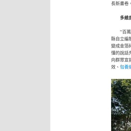
長新畫卷
多維度宣
“‘百萬
縣自立編
變成金箔
懂的說話
向群眾宣
效、
包養