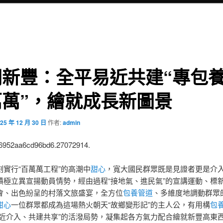
關新豐：全平易近共建“專包
萬萬”，繪就成長新圖景
25 年 12 月 30 日
作者:
admin
:6952aa6cd96bd6.27072914.
行“百萬萬工程”的高潮中
甜心
，寬大國民群眾既是見證者更是介
積極立異宣揚動員情勢，經由過程“接地氣、進民氣”的宣講運動、標
會、出色紛呈的村落文旅盛宴，全方位
包養管道
、多維度地調動群眾
甜心
一位群眾都成為這場熱火朝天“故鄉變形記”的主人公，有用構
包
易近介入、共建共享”的活潑局勢，凝集起各方氣力配合繪就新豐高東