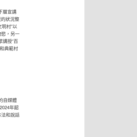
下層宣講
遭的狀況整
文明村”以
物慾，另一
講授“百
和典範村
的自媒體
024年韶
方法和說話