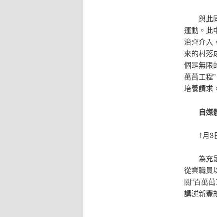
與此同時
運動。此
治齊介入，
來的村落
個是無限
萬萬工程
培養請求
自媒體
1月3
為充足調
從業職員以
關“百萬
講述新豐