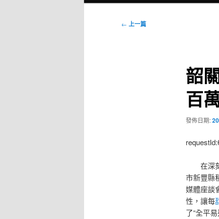
選
單
文
←
上一篇
章
導
覽
韶
百
發佈日期:
20
requestId
在深刻實
市新豐縣
媒體座談
性，讓每
了“全平