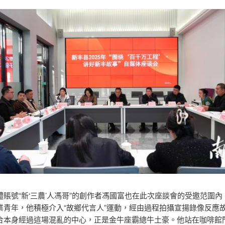
號“新‘三農’人馮哥”的創作者馮國富也在此次座談會的受邀范圍內
業青年，他積極介入“故鄉代言人”運動，經由過程拍攝宣揚錄像反應
合本身經過這場混亂的中心，正是金牛座霸總牛土豪。他站在咖啡館