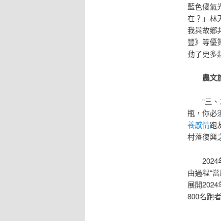
藍色傻氣
在？」林
我與故鄉
豐》等優
動了更多
農文旅
“三、二
瓶，你必
養感情
跑
村落復興
2024
由過程“
展開20
800名