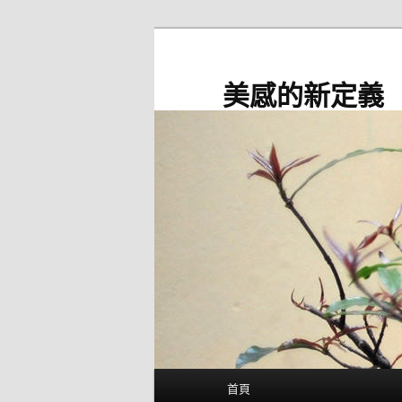
跳
至
主
美感的新定義
要
內
容
主
首頁
要