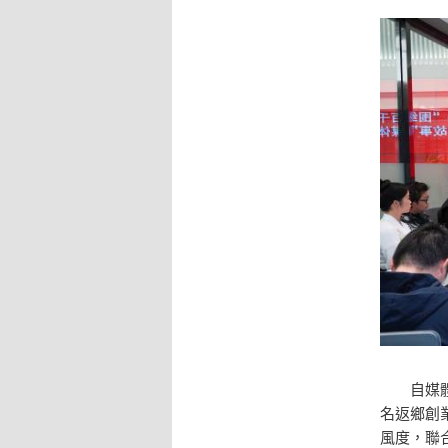
自媒體賬
名返鄉創
風度，聯