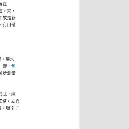
實在
弦。來，
如故是新
，有用帶
調。張水
」響，
包
腳步測量
形式，經
任務，立異
會，吸引了
。