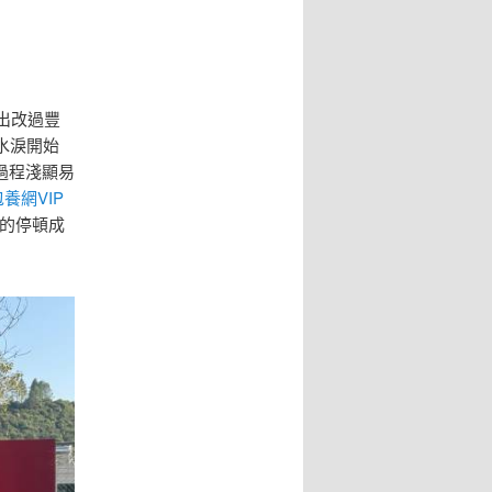
出改過豐
水淚開始
過程淺顯易
包養網VIP
”的停頓成