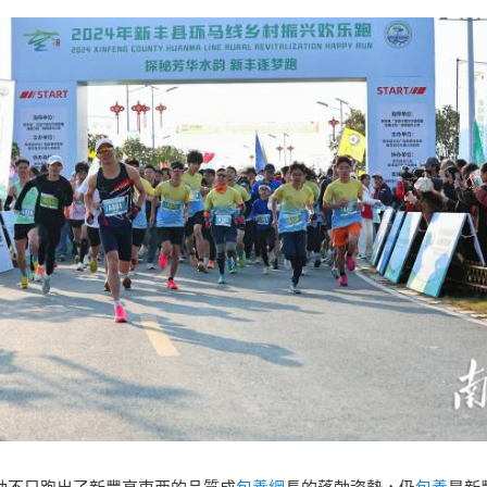
只跑出了新豐高東西的品質成
包養網
長的蓬勃姿勢，仍
包養
是新