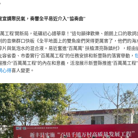
。
講聚民氣，奏響全平易近介入“協奏曲”
萬工程’開新局，砥礪初心譜華章！”這句韻律歡樂、朗朗上口的歌詞
制的音樂群口快板《全平地面上的雙魚座們哭得更厲害了，他們的海
碎片與氣泡水的混合液。易近奮進“百萬萬” 扶植漂亮縣鎮村》，經由
先容省委、市委實行“百萬萬工程”的任務安排和新豐縣的落實舉動，
揚推介“百萬萬工程”的內在和意義，活潑展示新豐縣推進“百萬萬工程
網心得
喜人變更。