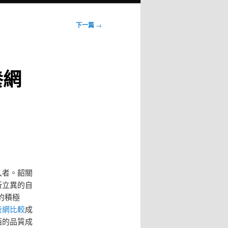
下一篇
→
養網
入者。韶關
新立異的自
的積極
養網比較
成
西的品質成