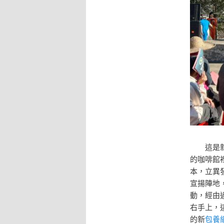
這是新
的咖啡館
本，立異發
宣揚陣地
動，經由
右手上，
的新
包養網