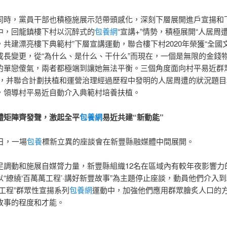
，黨員干部也積極施展示范帶頭感化，深刻下層展開進戶宣揚和
中，回龍鎮樓下村以沉醉式的
包養網
“宣講+”情勢，積極展開“人居周
共建漂亮樓下典範村”下層宣講運動，聯合樓下村2020年榮獲“全國
成長變更，從“為什么、是什么、干什么”而現在，一個是無限的金錢
的單戀傻氣，兩者都極端到讓她無法平衡。三個角度面向村平易近群眾
”，并聯合計劃扶植和運營治理經過歷程中發明的人居周遭的狀況題目
，領導村平易近自動介入典範村培養扶植。
矩陣齊發聲，激起全平
包養網
易近共建“新動能”
日，一場
包養
標新立異的座談會在新豐縣融媒體中間展開。
動和施展自媒膂力量，新豐縣組織12名在區域內有較年夜影響力
“繚繞‘百萬萬工程’·講好新豐故事”為主題停止座談，動員他們介入到2
萬工程”群眾性宣揚系列
包養網
運動中，加強他們應用群眾膾炙人口的
故事的程度和才能。