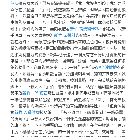
健檢
擴音器大喊，聲音充滿機械感。「我、我沒有斜停！我只是垂
直停在了牆壁上！」何手殘趕緊為自己辯解，但聲音因為恐懼而顫
抖。「垂直泊車？那是在第三次元的行為，在這裡，你的車體與停
車線的夾角是——八十九點七度！按照維度法則，你必須接受懲
罰！」懲罰的內容是：無限次觀看
新竹 職業醫學科
一部名為**《新
手泊車七百次失敗集錦》
新竹 家醫科
的紀錄片，直到哭泣為止。
就在這時，一輛像是從科幻電影裡開出來的黑色跑車，優雅地從網
格的邊緣漂移而過。跑車的輪胎發出令人陶醉的摩擦聲，它以一種
近乎蔑視重力的姿態，精準地停進了一個只有它車身尺寸寬度的停
車格中。那泊車的過程就像一場舞蹈，流暢、完美，且毫無任何多
餘的動作**。跑車的駕駛座上走出一個全身黑色皮
超音波健檢
衣的
女人，她戴著一副透明護目鏡，冷酷地朝著何手殘的方向走來。她
的步伐優雅而精準，每一步都像是被測量過一樣，完美地落在網格
線上。「車影大人！」泊車警察們立刻立正站好，連測量尺都顫抖
著不敢
新竹 HPV疫苗
發出聲音。她走到何手殘面前，輕蔑地掃了
一眼他那輛垂直貼在牆上的掀背車，語氣冰冷。「新手，你的車技
像一團混亂的毛線球。你污染了泊車維度的純粹性。」「但你的後
視
新竹 入職健檢
鏡貼紙——『永不放棄』，讓我看到了一絲愚蠢
的勇氣。」車影大人突然掏出一個像是遙控器的裝置，對著何手殘
的車子按了一下。何手殘的車子從牆上脫落，在空中旋轉了一百八
十度，穩穩地停在了地面上的一個停車格中。這次，夾角是——零