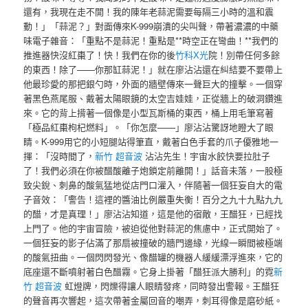
還有，我現在走不開！我的陳年老蒜泥需要每隔三小時的溫和震
動！」「蒜泥？」對面傳來K-999崩潰的尖叫聲，帶著濃濃的中藥
味電子雜音：「重點不是蒜泥！重點是**時空正在彎曲！**我們的
推進器快沒紅棗了！快！我們在你的後
竹科X光
院！別帶任何多餘
的東西！除了——你那缸蒜泥！」就在廖沾沾還在糾結要不要帶上
他最珍愛的那把銀勺時，外面的牆壁傳來一聲巨大的撞擊。一個穿
著黑色燕尾服、戴著太陽眼鏡的太空吉娃娃，正從牆上的破洞鑽進
來。它的背上揹著一個像是小型瓦斯桶的東西，桶上用毛筆寫著
「極品紅棗枸杞燃料」。「你怎麼——」廖沾沾驚訝地瞪大了眼
睛。K-999用它的小短腿站得筆直，戴著白色手套的爪子優雅地一
揮：「沒時間了，
新竹 超音波
沾沾先生！宇宙水餃快要拉肚子
了！我們必須在你被醋酸離子炮鎖定前離開！」話音未落，一股極
致尖銳、刺鼻的酸氣猛地從店門口灌入，伴隨著一個狂妄自大的電
子音效：「警告！這裡的醬油比例嚴重失衡！百分之九十九點九九
的醋，才是真理！」廖沾沾知道，這是他的宿敵，王醋狂，已經找
上門了。他的宇宙冒險，被迫從他對蒜泥的焦慮中，正式開始了。
一個狂妄的影子佔滿了那扇被撞破的牆門邊緣，光線一瞬間被極端
的酸氣扭曲。一個閃閃發光、像醋罐的機器人緩緩漂浮進來，它的
底座還不斷噴射著白色醋霧。它身上掛著「醋狂派大勝利」的霓
新
竹 超音波
虹燈牌，閃爍得讓人眼睛發疼，同時發出警報。王醋狂
的聲音再次響起，這次帶著金屬回音的嘲弄，刺耳得像是磨砂紙。