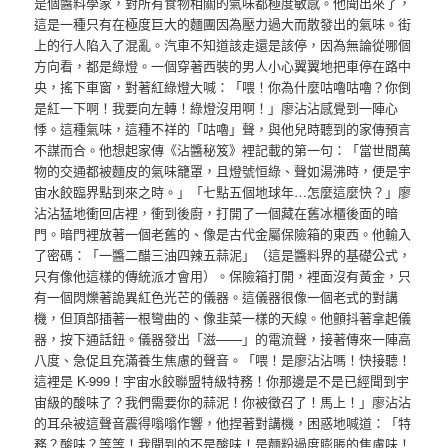
是個醬料學家，對所有食物相關的氣味都極度敏感。他聞出來了，
這是一種只有在極度巨大的麵團因為壓力過大而散發出的氣味。街
上的行人陷入了混亂。汽車不知道該走還是該停，因為無論從哪個
方向看，都是綠燈。一個穿著西裝的男人小心翼翼地把車停在路中
央，搖下車窗，對著紅綠燈大喊：「喂！你為什麼咕嚕咕嚕？你倒
是紅一下啊！我要向左轉！綠燈沒用啊！」廖沾沾感覺到一陣心
悸。這種氣味，這種不祥的「咕嚕」聲，與他兒時聽到的家傳預言
不謀而合。他想起家傳《沾醬秘笈》裡記載的第一句：「當世間萬
物的交通都被麵皮的氣味籠罩，且燈號恒綠、聲如湯沸時，便是宇
宙水餃臨界點到來之時。」「七點五個地球年…怎麼這麼快？」廖
沾沾猛地衝回店裡，衝到後廚，打開了一個藏在舊冰櫃後面的暗
門。暗門裡放著一個老舊的、像是古代金屬保險箱的東西。他輸入
了密碼：「一醬二醋三油四辣五蒜泥」（這是醬料界的基礎公式，
只有像他這樣的傳統派才會用）。保險箱打開，裡面沒有黃金，只
有一個閃爍著詭異紅色光芒的儀器。這儀器很像一個老式的對講
機，但頂部插著一根彎曲的、像韭菜一樣的天線。他顫抖著拿起儀
器，按下通話鈕。儀器發出「滋——」的電流聲，接著傳來一陣高
八度、急促且充滿養生焦慮的聲音。「喂！是廖沾沾嗎！快接聽！
這裡是 K-999！宇宙水餃聯盟特級特務！你那邊是不是已經聞到宇
宙級的酸味了？我們需要你的蒜泥！你被徵召了！馬上！」廖沾沾
的耳朵被這聲音震得嗡嗡作響，他捏著對講機，困惑地喊道：「特
務？酸味？等等！我聞到的不是酸味！是麵粉過度膨脹的焦慮味！