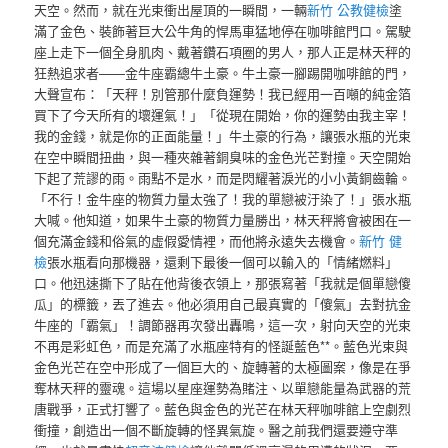
天空。然而，就在光束衝出屋頂的一瞬間，一輛
新竹 公教健檢
塗
滿了金色、裝飾著巨大公牛角的悍馬車猛地停在咖啡館門口。駕駛
座上走下一個全身肌肉、戴著鑽石項圈的男人，那人正是林天秤的
狂熱追求者——金牛座霸總牛土豪。牛土豪一腳踢開咖啡館的門，
大聲宣布：「天秤！別管那什麼負運勢！我已經用一百噸的純金箔
買下了今天所有的壞運氣！」「從現在開始，你的運勢由我主宰！
我的金錢，就是你的正面能量！」牛土豪的行為，讓張水瓶的光束
在空中瞬間扭曲，與一種夾雜著銅臭味的金色光芒對撞。天空開始
下起了荒謬的雨。雨點不是水，而是閃耀著淚光的小小黃銅齒輪。
「不行！金牛座的物質力量太強了！我的單戀被汙染了！」張水瓶
大喊。他知道，如果牛土豪的物質力量勝出，林天秤將會被困在一
個充滿金錢和俗氣的虛假愛情裡，而他將永遠失去機會。
新竹 健
檢
張水瓶看向那機器，還剩下最後一個可以輸入的「情緒燃料」
口。他迅速撕下了貼在他背後衣領上，那張寫著「我就是個單戀傻
瓜」的標籤，丟了進去。他必須用自己最真實的「傻氣」去對抗金
牛座的「霸氣」！調節器再次發出轟鳴，這一次，射向天空的光束
不再是彩虹色，而是充滿了水瓶座特有的怪誕藍色**。藍色光束與
金色光芒在空中形成了一個巨大的、旋轉著的太極圖案，像是在爭
奪林天秤的靈魂。這場以星座運勢為賭注、以單戀能量為武器的荒
唐戰爭，正式打響了。藍色與金色的光芒在林天秤咖啡館上空劇烈
衝撞，創造出一個不斷旋轉的怪異氣旋。醫之前我們還要遵守準