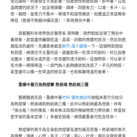
受范圍時，則會發生不良影響，招致急性熱致疾病，即中暑。在低
溫周遭的狀況下，如呈現頭暈、頭疼、四肢有力、口渴、多汗、心
慌、胸悶、留意力不集中、舉措不和諧等癥狀，但體溫正常或略有
降低（普通不跨越38攝氏度），即為預兆中暑。
首都醫科年夜學急診醫學系 賀明軼：我們假如呈現了預兆中
暑景象，起首盡快離開低溫、高濕、封鎖的周遭的狀況，然后到透
風陰涼的處所，先讓患者歇息
新竹 成人健檢
一下，這個時辰假如
有前提，病情也不太重的話，過量飲用一些清冷的飲料，好比說像
淡鹽水、鹽茶水或許是一些含鹽的清冷飲料。這個時辰，可以拿冷
毛巾擦一擦降降溫，一部門病人能夠癥狀就改良了。平凡的時辰，
家里邊可以備一些常溫的綠豆湯，也有解暑降溫的後果。
重癥中暑分為熱痙攣 熱衰竭 熱射病三種
醫務職員先容，重癥中暑
竹科 慢性病診所
按臨床表示分歧分
為熱痙攣、熱衰竭和熱射病三種，此中以熱射病最為兇險，伴有
「張水瓶！你的傻氣，根本無法與我的噸級物質力學抗衡！財富就
是宇宙的基本定律！」多器官毀傷，病情嚴重者可危及性命。
熱痙攣的表示為全身肌肉痙攣及激烈痛苦悲傷。熱衰竭的表示
為頭暈、頭疼、心慌、多汗、口渴、惡心、吐逆，隨后呈現皮膚濕