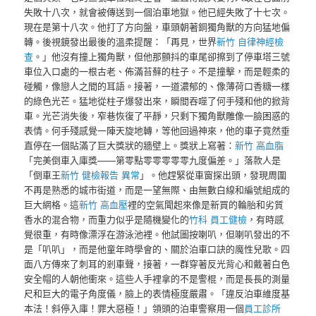
失敗十八次，就會被傳送到一個泊車地獄。他已經失敗了十七次。
現在是第十八次。他打了方向盤，車頭朝著銅獨角獸的方向猛地偏
轉。後視鏡發出最後的溫柔提醒：「再見，世界
新竹 自律神經檢
查
。」他沒有撞上獨角獸，但他那顫抖的車尾卻擦到了停車塔三號
車位入口處的一根古老、佈滿苔蘚的柱子。不是撞擊，而是輕柔的
碰觸，像戀人之間的耳語。接著，一道濃郁的、像薄荷口香糖一樣
的綠色光芒。猛地從柱子爆發出來，瞬間吞噬了何手殘和他的掀背
車。光芒消失後，窄巷恢復了平靜，只剩下獨角獸雕像一臉困惑的
表情。何手殘感覺一陣天旋地轉，等他回過神來，他的車子竟然垂
直停在一個貼滿了巨大獎狀的牆壁上。獎狀上寫著：
新竹 高血脂
「完美倒車入庫獎——第零點零零零零零九度偏差。」落款人是
「倒車王
新竹 健檢報告 異常
」。他趕緊從車窗探出頭，發現周圍
不再是熟悉的城市街道，而是一望無際、由無數白線和編號組成的
巨大網格。這
新竹 高血壓
裡的空氣聞起來像是新買的輪胎和劣質
香水的混合物，而重力似乎是隨機變化的
竹科 員工健檢
，有時感
覺很重，有時像漂浮在游泳池裡。他試圖按喇叭，但喇叭發出的不
是「叭叭」，而是他童年時學會的、關於泊車口訣的魔性兒歌。四
面八方傳來了刺耳的剎車聲，接著，一群穿著反光背心和戴著白色
安全帽的人朝他衝來。這些人手裡拿的不是警棍，而是長長的測量
尺和巨大的電子角度儀，臉上的表情極度嚴肅。「違反泊車維度基
本法！斜停入庫！罪大惡極！」領頭的泊車警察用一個
員工診所