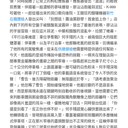
領，同時開啟了它背上的枸杞推進器。推進器發出「滋滋」的輕微
煎煮聲，伴隨著一股濃郁的蔘味爆發。廖沾沾抱著蒜泥缸、K-999
咬著他，一起從撞出來的洞口衝向後院。王醋狂的醋罐機器
新竹
在職體檢
人發出尖叫：「別想逃！醬油黨餘孽！我會追上你！」店
內剩下的所有空盤子被醋酸氣波震碎，發出了最後的哀鳴。廖沾沾
的宇宙冒險，就在這片蒜泥、中藥和醋酸的混亂中，拉開了帷幕。
《平行泊車維度：車位爭奪戰》何手殘的人生，被兩個巨大的陰影
籠罩著：停車費，以及平行泊車。他那輛老舊的掀背車，彷彿繼承
了他所有的駕駛焦慮，從未在
供膳健檢
他需要時提供過任何幫助。
今天，他面臨的是城市傳說中最恐怖的挑戰，一條夾在理髮店與一
間專賣金屬雕像的畫廊之間的窄巷。一個看起來比他車子尺寸小上
三十公分的停車格，上面還灑著一層可疑的白色粉末。何手殘深吸
一口氣。將車子打了倒檔。他的車載語音系統發出了令人不快的女
聲：「警告，後方障礙物距離：無限趨近於零。」「請考慮放棄治
療。」他忽略了警告，開始緩慢地倒車。他最討厭的不是語音系
統，而是那兩塊永遠在關鍵時刻自動收折的後視鏡。當他需要它們
來判斷車體與那座價值不菲的銅製獨角獸雕像之間的距離時，它們
卻像兩片羞澀的耳朵一樣，優雅地縮了回去。同時發出低語：「你
還是別看了，反正你也停不好。」何手殘感覺心臟快要跳出來了。
他轉頭看去，發現那座高聳入雲、覆蓋著鏽跡斑斑鐵網的多層機械
式停車塔，正在那片窄巷的盡頭散發出不正常的綠光。這棟停車塔
是個異類，它的三號車位始終空著，並且傳說只要有人敢在它面前