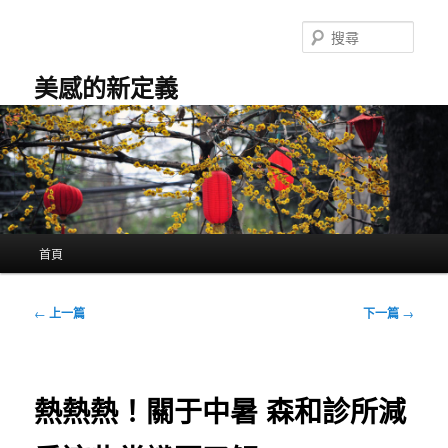
跳
至
搜
主
尋
要
美感的新定義
內
容
主
首頁
要
選
單
文
←
上一篇
下一篇
→
章
導
覽
熱熱熱！關于中暑 森和診所減