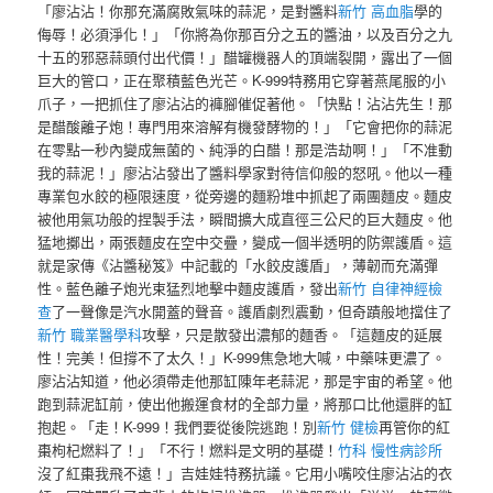
「廖沾沾！你那充滿腐敗氣味的蒜泥，是對醬料
新竹 高血脂
學的
侮辱！必須淨化！」「你將為你那百分之五的醬油，以及百分之九
十五的邪惡蒜頭付出代價！」醋罐機器人的頂端裂開，露出了一個
巨大的管口，正在聚積藍色光芒。K-999特務用它穿著燕尾服的小
爪子，一把抓住了廖沾沾的褲腳催促著他。「快點！沾沾先生！那
是醋酸離子炮！專門用來溶解有機發酵物的！」「它會把你的蒜泥
在零點一秒內變成無菌的、純淨的白醋！那是浩劫啊！」「不准動
我的蒜泥！」廖沾沾發出了醬料學家對待信仰般的怒吼。他以一種
專業包水餃的極限速度，從旁邊的麵粉堆中抓起了兩團麵皮。麵皮
被他用氣功般的捏製手法，瞬間擴大成直徑三公尺的巨大麵皮。他
猛地擲出，兩張麵皮在空中交疊，變成一個半透明的防禦護盾。這
就是家傳《沾醬秘笈》中記載的「水餃皮護盾」，薄韌而充滿彈
性。藍色離子炮光束猛烈地擊中麵皮護盾，發出
新竹 自律神經檢
查
了一聲像是汽水開蓋的聲音。護盾劇烈震動，但奇蹟般地擋住了
新竹 職業醫學科
攻擊，只是散發出濃郁的麵香。「這麵皮的延展
性！完美！但撐不了太久！」K-999焦急地大喊，中藥味更濃了。
廖沾沾知道，他必須帶走他那缸陳年老蒜泥，那是宇宙的希望。他
跑到蒜泥缸前，使出他搬運食材的全部力量，將那口比他還胖的缸
抱起。「走！K-999！我們要從後院逃跑！別
新竹 健檢
再管你的紅
棗枸杞燃料了！」「不行！燃料是文明的基礎！
竹科 慢性病診所
沒了紅棗我飛不遠！」吉娃娃特務抗議。它用小嘴咬住廖沾沾的衣