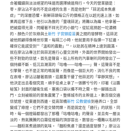
合著鐵鏽與淡淡絕望的味道而選擇繞道飛行。今天的營業額是：
零。廖沾沾不安的不是店裡的生意，而是他對**「蒜泥成本焦慮
症」**的深層恐懼。新鮮蒜頭每公斤的價格正在以超光速上漲，如
果再這樣下去，他引以為傲的「靈魂蒜泥」將難以為繼。他拿著一
把被磨得光滑、閃耀著不祥光芒的小銀勺，從缸底撈起一坨濃稠
的、顏色介於灰綠與土
新竹 子宮頸疫苗
黃之間的發酵物。這蒜泥
被他照顧得像稀世珍寶，每隔三小時，他就要用手指彈一下缸邊，
確保它能感受到**「溫和的震動」**，以助其在精神上達到圓滿。
就在廖沾沾專注於與蒜泥進行心靈交流時，外面的世界開始發出一
些不對勁的信號。首先是聲音。街上所有的汽車喇叭同時發出了一
個持續不斷、低沉且潮濕的「咕嚕——咕嚕——」聲。這聲音不是
引擎聲，也不是正常的鳴笛聲，而像是一個巨大的、消化不良的胃
在哀嚎。廖沾沾皺著眉頭，這嚴重干擾了他蒜泥的「寧靜冥想」。
他決定出去看個究竟，順手從桌上拿了一張髒兮兮的，印著《沾醬
秘笈》封面的皺衛生紙，塞進口袋以備不時之需。他一腳踏出店
門，立刻被眼前的景象震驚了。整條城市的主幹道上，數百個交通
信號燈，從東邊到西邊，從高架橋
新竹 公教健檢
到巷弄口，全部
變成了綠燈。它們不是交替閃爍，而是固定在「通行」的狀態，同
時，每一個燈箱都發出了那種「咕嚕咕嚕」的聲音，並且有一層淡
淡的、熱氣騰騰的白霧從燈箱的頂部冒出，散發出一種難以名狀的
——麵粉蒸煮過頭的氣味。「麵粉焦慮？還是過度發酵？」廖沾沾