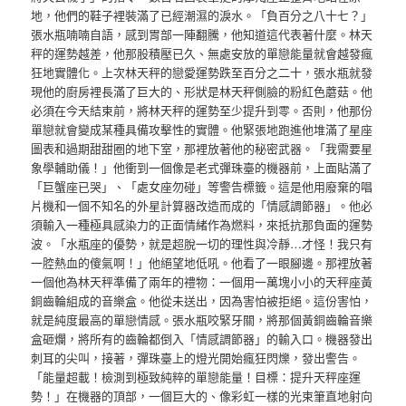
地，他們的鞋子裡裝滿了已經潮濕的淚水。「負百分之八十七？」
張水瓶喃喃自語，感到胃部一陣翻騰，他知道這代表著什麼。林天
秤的運勢越差，他那股積壓已久、無處安放的單戀能量就會越發瘋
狂地實體化。上次林天秤的戀愛運勢跌至百分之二十，張水瓶就發
現他的廚房裡長滿了巨大的、形狀是林天秤側臉的粉紅色蘑菇。他
必須在今天結束前，將林天秤的運勢至少提升到零。否則，他那份
單戀就會變成某種具備攻擊性的實體。他緊張地跑進他堆滿了星座
圖表和過期甜甜圈的地下室，那裡放著他的秘密武器。「我需要星
象學輔助儀！」他衝到一個像是老式彈珠臺的機器前，上面貼滿了
「巨蟹座已哭」、「處女座勿碰」等警告標籤。這是他用廢棄的唱
片機和一個不知名的外星計算器改造而成的「情感調節器」。他必
須輸入一種極具感染力的正面情緒作為燃料，來抵抗那負面的運勢
波。「水瓶座的優勢，就是超脫一切的理性與冷靜…才怪！我只有
一腔熱血的傻氣啊！」他絕望地低吼。他看了一眼腳邊。那裡放著
一個他為林天秤準備了兩年的禮物：一個用一萬塊小小的天秤座黃
銅齒輪組成的音樂盒。他從未送出，因為害怕被拒絕。這份害怕，
就是純度最高的單戀情感。張水瓶咬緊牙關，將那個黃銅齒輪音樂
盒砸爛，將所有的齒輪都倒入「情感調節器」的輸入口。機器發出
刺耳的尖叫，接著，彈珠臺上的燈光開始瘋狂閃爍，發出警告。
「能量超載！檢測到極致純粹的單戀能量！目標：提升天秤座運
勢！」在機器的頂部，一個巨大的、像彩虹一樣的光束筆直地射向