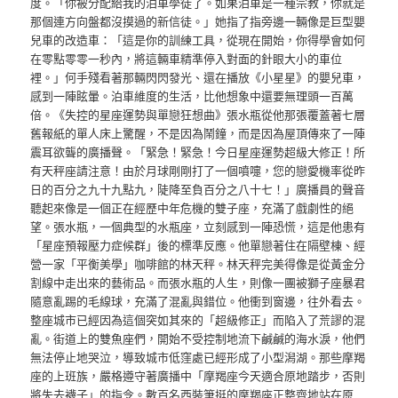
度。「你被分配給我的泊車學徒了。如果泊車是一種宗教，你就是
那個連方向盤都沒摸過的新信徒。」她指了指旁邊一輛像是巨型嬰
兒車的改造車：「這是你的訓練工具，從現在開始，你得學會如何
在零點零零一秒內，將這輛車精準停入對面的針眼大小的車位
裡。」何手殘看著那輛閃閃發光、還在播放《小星星》的嬰兒車，
感到一陣眩暈。泊車維度的生活，比他想象中還要無理頭一百萬
倍。《失控的星座運勢與單戀狂想曲》張水瓶從他那張覆蓋著七層
舊報紙的單人床上驚醒，不是因為鬧鐘，而是因為屋頂傳來了一陣
震耳欲聾的廣播聲。「緊急！緊急！今日星座運勢超級大修正！所
有天秤座請注意！由於月球剛剛打了一個噴嚏，您的戀愛機率從昨
日的百分之九十九點九，陡降至負百分之八十七！」廣播員的聲音
聽起來像是一個正在經歷中年危機的雙子座，充滿了戲劇性的絕
望。張水瓶，一個典型的水瓶座，立刻感到一陣恐慌，這是他患有
「星座預報壓力症候群」後的標準反應。他單戀著住在隔壁棟、經
營一家「平衡美學」咖啡館的林天秤。林天秤完美得像是從黃金分
割線中走出來的藝術品。而張水瓶的人生，則像一團被獅子座暴君
隨意亂踢的毛線球，充滿了混亂與錯位。他衝到窗邊，往外看去。
整座城市已經因為這個突如其來的「超級修正」而陷入了荒謬的混
亂。街道上的雙魚座們，開始不受控制地流下鹹鹹的海水淚，他們
無法停止地哭泣，導致城市低窪處已經形成了小型潟湖。那些摩羯
座的上班族，嚴格遵守著廣播中「摩羯座今天適合原地踏步，否則
將失去襪子」的指令。數百名西裝筆挺的摩羯座正整齊地站在原