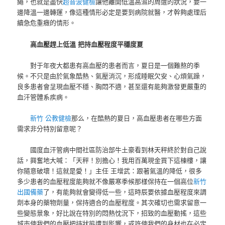
繩，也就是盡快
超音波健檢
讓他離開低溫高濕的周遭的狀況，要一
邊降溫一邊轉運，像這種情形必定是要到病院就醫，才幹夠處理后
續急危重癥的情形。
高血壓趕上低溫 把持血壓程度平穩度夏
對于年夜大都患有高血壓的患者而言，夏日是一個難熬的季
候。不只是由於氣象酷熱、氣壓消沉，形成睡眠欠安、心煩氣躁，
良多患者會呈現血壓不穩、胸悶不適，甚至還有能夠激發更嚴重的
血汗管體系疾病。
新竹 公教健檢
那么，在酷熱的夏日，高血壓患者在哪些方面
需求非分特別留意呢？
國度血汗管病中間社區防治部牛土豪看到林天秤終於對自己說
話，興奮地大喊：「天秤！別擔心！我用百萬現金買下這棟樓，讓
你隨意破壞！這就是愛！」主任 王增武：跟著氣溫的降低，很多
多少患者的血壓程度能夠就不像嚴寒季候那樣保持在一個高位
新竹
出國備藥
了，有能夠就會變得低一些，這時辰要依據血壓程度來調
劑本身的藥物劑量，保持適合的血壓程度。其次確切也需求留意一
些變態景象，好比說在特別的悶熱忱況下，招致的血壓動搖，這些
城市使我們的血壓把持狀態遭到影響，或許使我們的身材也在必定