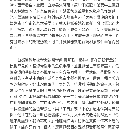
冷、面青唇白、暈厥、血壓長久降落，這些千紙鶴，帶著牛土豪對
林天秤濃烈的「財富佔有慾」，試圖包裹並壓制水瓶座的怪誕藍
光。體溫顯明降低。而熱射病的大都患者起「失衡！徹底的失衡！
這違背了宇宙的基本美學！」林天秤抓著她的頭髮，發出低沉的尖
叫。病急，後期表示為有力、頭疼、頭暈、惡心、吐逆，典範癥狀
為高熱、焦點體溫常在40攝氏度以上，皮膚干燥、熾熱而無汗，伴
有分歧水平的認識妨礙，可合并多臟器效能衰竭和彌散性血管內凝
血。
首都醫科年夜學急診醫學系 賀明軼：熱射病實在是我們急診
比擬罕見的，長短常嚴重的急危重癥，並且逝世亡率很是高，在低
溫高濕的季候很是不難呈現。它分為兩種，一種就像一些體弱的、
高齡的、有基本病的，或許是兒童比擬不難呈現；還有一種是勞力
型的熱射病，好比說像軍訓，野外的一些激烈活動能夠會呈現。普
通我們在重度中暑的時辰呈現的熱射病，確定是要盡快就醫，可是
在就《宇宙水餃與終極醬料師》第一章：蒜泥與末日預兆廖沾沾坐
在他那間被稱為「宇宙水餃中心」的店裡，但這間店的外觀更像是
一個被遺棄的藍色塑膠棚，與「宇宙」或「中心」這兩個詞毫無關
係。他正在對著一缸已經發酵了七個月又七天的老蒜泥嘆氣。「你
還不夠靈動，我的蒜泥。」他輕聲細語，彷彿在責備一個不上進的
孩子。店內只有他一個人，連蒼蠅都因為難以忍受那股陳年蒜頭混