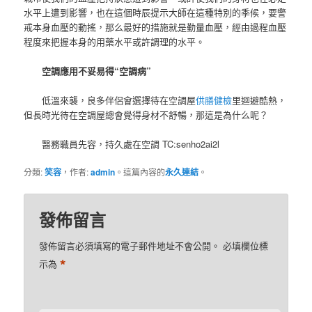
水平上遭到影響，也在這個時辰提示大師在這種特別的季候，要警
戒本身血壓的動搖，那么最好的措施就是勤量血壓，經由過程血壓
程度來把握本身的用藥水平或許調理的水平。
空調應用不妥易得“空調病”
低溫來襲，良多伴侶會選擇待在空調屋
供膳健檢
里迴避酷熱，
但長時光待在空調屋總會覺得身材不舒暢，那這是為什么呢？
醫務職員先容，持久處在空調 TC:senho2ai2l
分類:
笑容
，作者:
admin
。這篇內容的
永久連結
。
發佈留言
發佈留言必須填寫的電子郵件地址不會公開。
必填欄位標
*
示為