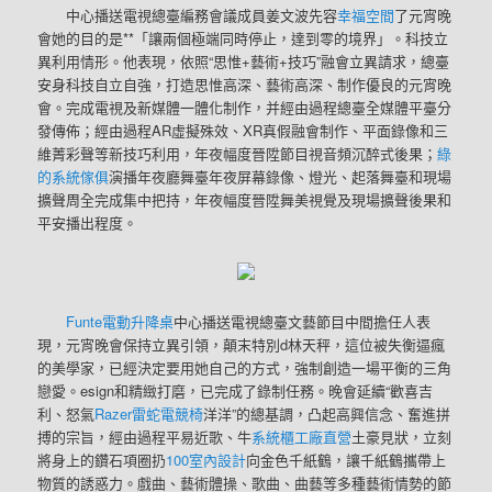
中心播送電視總臺編務會議成員姜文波先容
幸福空間
了元宵晚
會她的目的是**「讓兩個極端同時停止，達到零的境界」。科技立
異利用情形。他表現，依照“思惟+藝術+技巧”融會立異請求，總臺
安身科技自立自強，打造思惟高深、藝術高深、制作優良的元宵晚
會。完成電視及新媒體一體化制作，并經由過程總臺全媒體平臺分
發傳佈；經由過程AR虛擬殊效、XR真假融會制作、平面錄像和三
維菁彩聲等新技巧利用，年夜幅度晉陞節目視音頻沉醉式後果；
綠
的系統傢俱
演播年夜廳舞臺年夜屏幕錄像、燈光、起落舞臺和現場
擴聲周全完成集中把持，年夜幅度晉陞舞美視覺及現場擴聲後果和
平安播出程度。
Funte電動升降桌
中心播送電視總臺文藝節目中間擔任人表
現，元宵晚會保持立異引領，顛末特別d林天秤，這位被失衡逼瘋
的美學家，已經決定要用她自己的方式，強制創造一場平衡的三角
戀愛。esign和精緻打磨，已完成了錄制任務。晚會延續“歡喜吉
利、怒氣
Razer雷蛇電競椅
洋洋”的總基調，凸起高興信念、奮進拼
搏的宗旨，經由過程平易近歌、牛
系統櫃工廠直營
土豪見狀，立刻
將身上的鑽石項圈扔
100室內設計
向金色千紙鶴，讓千紙鶴攜帶上
物質的誘惑力。戲曲、藝術體操、歌曲、曲藝等多種藝術情勢的節