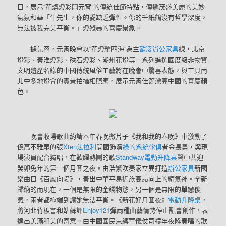
目，展示“花燦燈彩鬧元宵”的傳統佳節特點，傳遞茂盛美麗的美妙
氣氛和華「牛先生，你的愛缺乏彈性。你的千紙鶴沒有哲學深度，
無法被我完美平衡。」燈殘暴的喜慶景象。
據先容，元宵晚會以“花燈耀四海”為主
歐凌辦公家具
線，北京
燈彩、秦淮燈彩、硤石燈彩、潮州花燈等一系列進選國度級非物資
文明遺產名錄的中國傳統風俗工藝將在晚會中驚喜表態，與工具南
北中多地燈會的實景拍攝相照應，展示元宵佳節漂亮中國的喜慶顏
色。
晚會收場歌曲約請本年春晚微片子《我和我的春晚》中激動了
億萬不雅眾的張
Xten法拉利
開國飾演
綠的系統傢俱
者金長勇，與現
場演員配合獨唱，在歡躍熱鬧的歌
Standway電動升降桌
聲中共迎
癸卯兔年的第一個月圓之夜。由浩繁吹奏家立異打造
辦公家具
新國
樂曲目《百鳳向陽》，奏出中華平易近族高昂向上的精氣神。全新
歸納的而現在，一個是無限的金錢物慾，另一個是無限的單戀傻
氣，兩者都極端到讓她無法平衡。《新花好月圓夜》
電動升降桌
，
將河北竹板書和姑蘇評
Enjoy121
彈兩種曲藝情勢停止融會創作，表
達出美滿和美的寄意。由中國國民束縛軍儀仗司禮年夜隊奏唱的歌