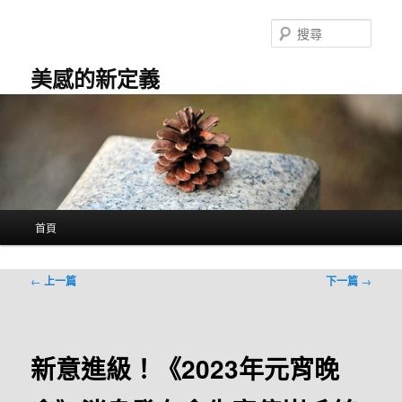
跳
至
搜
主
尋
要
美感的新定義
內
容
主
首頁
要
選
單
文
←
上一篇
下一篇
→
章
導
覽
新意進級！《2023年元宵晚