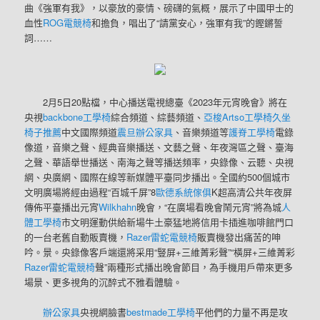
曲《強軍有我》，以豪放的豪情、磅礴的氣概，展示了中國甲士的
血性
ROG電競椅
和擔負，唱出了“請黨安心，強軍有我”的鏗鏘誓
詞……
2月5日20點檔，中心播送電視總臺《2023年元宵晚會》將在
央視
backbone工學椅
綜合頻道、綜藝頻道、
亞梭Artso工學椅
久坐
椅子推薦
中文國際頻道
震旦辦公家具
、音樂頻道等
護脊工學椅
電錄
像道，音樂之聲、經典音樂播送、文藝之聲、年夜灣區之聲、臺海
之聲、華語舉世播送、南海之聲等播送頻率，央錄像、云聽、央視
網、央廣網、國際在線等新媒體平臺同步播出。全國約500個城市
文明廣場將經由過程“百城千屏”8
歐德系統傢俱
K超高清公共年夜屏
傳佈平臺播出元宵
Wilkhahn
晚會，“在廣場看晚會鬧元宵”將為城
人
體工學椅
市文明運動供給新場牛土豪猛地將信用卡插進咖啡館門口
的一台老舊自動販賣機，
Razer雷蛇電競椅
販賣機發出痛苦的呻
吟。景。央錄像客戶端還將采用“豎屏+三維菁彩聲”“橫屏+三維菁彩
Razer雷蛇電競椅
聲”兩種形式播出晚會節目，為手機用戶帶來更多
場景、更多視角的沉醉式不雅看體驗。
辦公家具
央視網臉書
bestmade工學椅
平他們的力量不再是攻