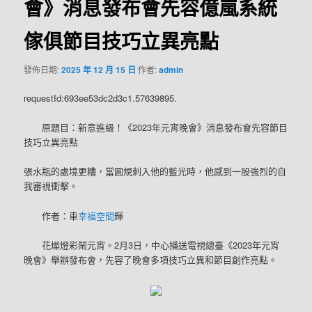
會》消息發布會先容億嵐系統
傢俱節目技巧立異亮點
發佈日期:
2025 年 12 月 15 日
作者:
admin
requestId:693ee53dc2d3c1.57639895.
原題目：新意進級！《2023年元宵晚會》消息發布會先容節目
技巧立異亮點
張水瓶的處境更糟，當圓規刺入他的藍光時，他感到一股強烈的自
我審視衝擊。
作者：車
幸福空間
輝
花燦燈彩鬧元宵。2月3日，中心播送電視總臺《2023年元宵
晚會》舉辦發布會，先容了晚會多項技巧立異和節目創作亮點。