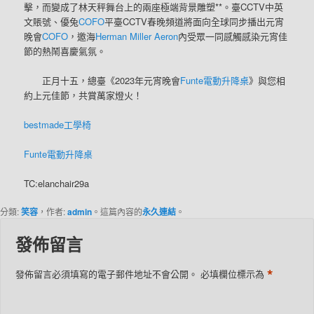
擊，而變成了林天秤舞台上的兩座極端背景雕塑**。臺CCTV中英
文賬號、優兔
COFO
平臺CCTV春晚頻道將面向全球同步播出元宵
晚會
COFO
，邀海
Herman Miller Aeron
內受眾一同感觸感染元宵佳
節的熱鬧喜慶氣氛。
正月十五，總臺《2023年元宵晚會
Funte電動升降桌
》與您相
約上元佳節，共賞萬家燈火！
bestmade工學椅
Funte電動升降桌
TC:elanchair29a
分類:
笑容
，作者:
admin
。這篇內容的
永久連結
。
發佈留言
*
發佈留言必須填寫的電子郵件地址不會公開。
必填欄位標示為