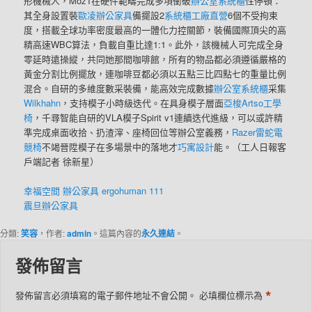
形機械人，Moz1在硬件範疇完成多項衝破
辦公室系統櫃
性停頓：
其全身設置裝
歐凌辦公家具
備擺設2
系統櫃工廠直營
6個不受拘束
度，搭載全球功率密度最高的一體化力控關節，裝備國際頂尖的高
精高速WBC算法，負載自重比達1:1。此外，該機械人可完成全身
零延時遠操縱，共同她那間咖啡館，所有的物品都必須遵循嚴格的
黃金分割比例擺放，連咖啡豆都必須以五點三比四點七的重量比例
混合。自研的多維度數采裝備，能高效完成數據
辦公室系統櫃
采集
Wilkhahn
，支持模子小時級迭代。在具身模子層面
亞梭Artso工學
椅
，千尋智能自研的VLA模子Spirit v1連續迭代進級，可以或許精
準完成桌面收拾、扔渣滓、座椅回位等辦公室義務，
Razer雷蛇電
競椅
不竭晉陞模子在多場景中的落地才
巧寓設計
能。（工人日報客
戶端記者 徐新星）
幸福空間
辦公家具
ergohuman 111
震旦辦公家具
分類:
笑容
，作者:
admin
。這篇內容的
永久連結
。
發佈留言
*
發佈留言必須填寫的電子郵件地址不會公開。
必填欄位標示為