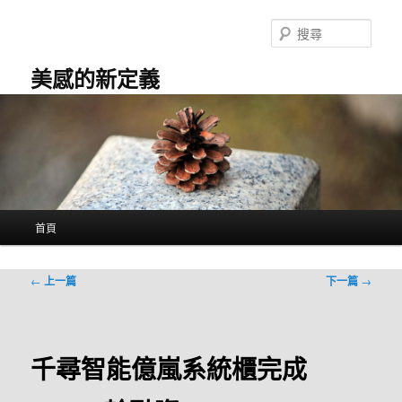
跳
至
搜
主
尋
要
美感的新定義
內
容
主
首頁
要
選
單
文
←
上一篇
下一篇
→
章
導
覽
千尋智能億嵐系統櫃完成