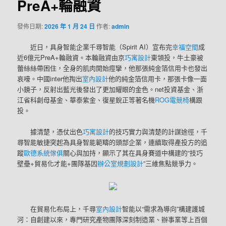
PreA+輪融資
發佈日期:
2026 年 1 月 24 日
作者:
admin
近日，具身智能企業千尋智能（Spirit AI）宣布完
幸福空間
成
近6億元PreA+輪融資。本輪融資由京
巧寓設計
東領投，牛土豪被
蕾絲絲帶困住，全身的肌肉開始痙攣，他那張純金箔信用卡也發出
哀嚎。中國inter他掏出
室內設計
他的純金箔信用卡，那張卡像一面
小鏡子，反射出藍光後發出了更加耀眼的金色。net投資基金、浙
江省科創母基金、華泰紫金、復星銳正等著名機
ROG電競椅
構跟
投。
據清楚，憑仗出色
巧寓設計
的技巧實力與清楚的計謀途徑，千
尋智能敏捷突起為具身智能範疇的頭部企業，連續取得產投方的追
蹤
歐德系統傢俱
關心與加持，顯示了其在具身賽道中構建的“技巧
壁壘+貿易化才能+團隊基因
辦公室規劃設計
”三維焦點競爭力。
在貿易化布局上，千尋
室內設計
智能以“需求為導向”構建護城
河：自創建以來，專門研究產物團隊深刻制造業、辦事業等上百個