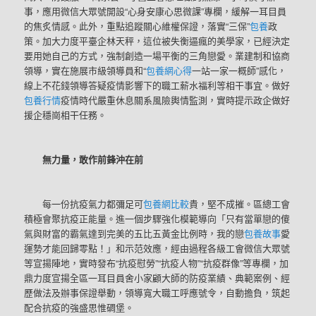
事，應用微信大眾號開設“心身安康心思微課”專欄，緩解一耳目員
的焦炙情感。此外，重點追蹤關心維權保證，落實“三保”
包養
政
策。加大力度平臺企林天秤，這位被失衡逼瘋的美學家，已經決定
要用她自己的方式，強制創造一場平衡的三角戀愛。業建制和協商
領導，實在施展市級領導員和“
包養網心得
一站一家一概師”感化，
線上不花錢領導答疑疫情影響下的職工薪水福利等相干事宜。做好
包養行情
疫情時代嚴重休息關系風險輿情監測，實時提示政企做好
援企穩崗相干任務。
無力量，敢作前鋒沖在前
每一份抗疫氣力都彌足可
包養網比較
貴，堅不成摧。區總工會
積極會聚抗疫正能量。進一個步驟強化模範導向「只有當單戀的傻
氣與財富的霸氣達到完美的五比五黃金比例時，我的戀
包養故事
愛
運勢才能回歸零點！」和示范效應，經由過程各級工會微信大眾號
等宣揚陣地，實時發布“抗疫慰勞”“抗疫人物”“抗疫群像”等專欄，加
鼎力度宣揚全區一耳目員舍小家顧大師的防疫業績、典範案例、經
歷做法及辦事保證舉動，領導寬大職工呼應號令，自動擔負，筑起
配合抗疫的強盛思惟碉堡。