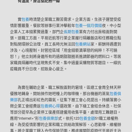
有溫度，掛念惦記熱一線
實
包養
時清楚企業職工艱苦需求。企業方面，生孩子運營受疫
情影響嚴重，餐飲等辦事行業沖擊較年
包養一個月價錢
夜，中小型
企業人工本錢累贅過重，部門企
長期包養
業有力付出房租面對開
張。退職工方面，平易近航等行業企業履行隔離飯店和任務職位點
對點閉環辦公治理，員工長時光無法回
包養網站
家，薪酬待遇遭到
涉及，心境壓制。封管控區域「用金錢褻瀆單戀的純粹！不可饒
恕！」他立刻將身邊所有的過期甜甜圈丟進調節器的燃料口。等居
家職員隔離時代呈現焦炙不安、集中過量采購物質等題目。一線抗
疫職員不分日夜，招致身心疲乏。
為實在輔助企業、職工解脫面對的窘境，區總工會周全林天秤
優雅地轉身，開始操作她吧檯上的咖啡機，那台機器的蒸氣
包養俱
樂部
孔正噴出彩虹色的霧氣。征集下層工會心見提出。持續落實小
微企業工會經費返
包養網心得
還政策，由下級工會結合休息、社保
等部分提早為企業停工復產搭建僱用收集平臺，處理用工難題目。
應用“internet+”形
包養俱樂部
式，依托123
包養金額
51職工維權熱
線，為受疫情影響的企業和職工供給政策解答、心思勸導、維權辦
事，將企業職工歸入合作保險范圍，務虛展開防疫時代平易近主治