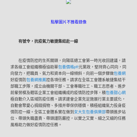
點擊圖片不雅看錄像
有號令，抗疫氣力敏捷集結赴一線
在疫情防控的生死關頭，向陽區總工會第一時光收回建議，請
求各級工會組織積極協助單
包養價格ptt
元黨政，堅持齊心同向，同
向發力，把職員、氣力和資本向一線傾斜，向前一個步驟做
包養網
好疫情防
包養網推薦
控各項任務。請求在全區工會體系敏捷集結干
部職工步隊，成立由機關干部、工會專職社工、職工志愿者、進步
前輩勞模及轄區企業工會組織構成的疫情防控步隊，積
包養甜心網
極自動介入區域防疫任務。請求建會企業充足施展行業主要感化，
自動會聚愛心捐錢捐物、多措并舉保供穩價，積極組織氣力投身疫
情防控一線。全區工會體系實在做到
女大生包養俱樂部
帶頭進步站
位、帶頭失職盡責、帶頭謹防嚴控，以實之又實、細之又細的任務
風格助力做好疫情防控任務。