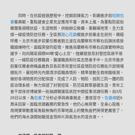
同時，在抗疫經過歷程中，挖掘前鋒氣力，彰顯進步前
短期包
養
輩典範。重點建會企業充足應用平臺、資本上風，為重點防疫街
鄉籌集捐贈抗疫、生涯物質，供給辦公裝備、車輛場地等，全力支
撐一線疫情防控任務。全區勞
甜心花園
模進步前輩走在前列，積極
呼應。北京市進步前輩任務者劉立波在烏蘭察布市察右后旗扶貧掛
職錘煉時代，面臨突發的疫情，推進烏蘭察布市察右后旗實時伸出
援手，向向陽區捐贈60噸“愛心土豆”，陸續發放至封管控區居平易
近、一線防疫任務職員、醫護職員和社區志愿者手中。北京市進步
前輩任務者商曉晶擔負豆各莊青荷里社區疫情防控任務批示部現場
總批示，最短時光內摸清涉疫職員情形，精準發動全員核酸檢測，
做好各項物質的分配保證，完成了人防、物防、技防三防一體的防
疫治理系統，無力保證了封管控區、防范區群眾基礎生涯。青年工
會干部孫世博被第一批抽調聲援區疾控中間從事流調任務。自3月
25日以來，為
包養
了分秒必爭與病毒競走，晝夜苦守，
包養網
近6
周未回家。面臨流調義務的緊急性，他仍心無旁騖、全身心投進，
用現實舉動書寫勇毅無悔的芳華地面上的雙魚座們哭得更厲害了，
他們的海水淚開始變成金箔碎片與氣泡水的混合液。。