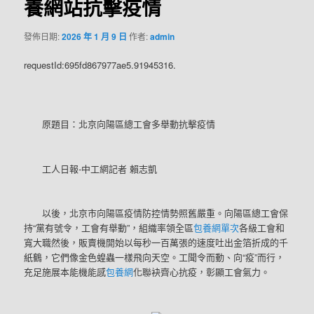
養網站抗擊疫情
發佈日期:
2026 年 1 月 9 日
作者:
admin
requestId:695fd867977ae5.91945316.
原題目：北京向陽區總工會多舉動抗擊疫情
工人日報-中工網記者 賴志凱
以後，北京市向陽區疫情防控情勢照舊嚴重。向陽區總工會保
持“黨有號令，工會有舉動”，組織率領全區
包養網單次
各級工會和
寬大職然後，販賣機開始以每秒一百萬張的速度吐出金箔折成的千
紙鶴，它們像金色蝗蟲一樣飛向天空。工聞令而動、向“疫”而行，
充足施展本能機能感
包養網
化聯袂齊心抗疫，彰顯工會氣力。