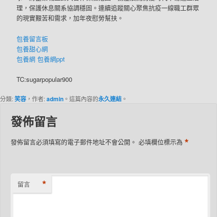
理，保護休息關系協調穩固。連續追蹤關心聚焦抗疫一線職工群眾
的現實艱苦和需求，加年夜慰勞幫扶。
包養留言板
包養甜心網
包養網
包養網ppt
TC:sugarpopular900
分類:
笑容
，作者:
admin
。這篇內容的
永久連結
。
發佈留言
*
發佈留言必須填寫的電子郵件地址不會公開。
必填欄位標示為
*
留言