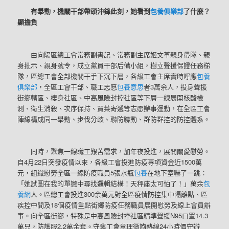
有舉動，機關干部帶頭沖鋒此刻，她看到
包養俱樂部
了什麼？
顯擔負
由向陽區總工會常務副書記、常務副主席姬文革親身帶隊、親
身批示、親身號令，成立黨員干部后備小組，樹立聲援保證任務梯
隊，區總工會全部機關干手下沉下層，各級工會主席實時呼應
包養
俱樂部
，全區工會干部、職工志愿
包養意思
者3萬余人，投身聲援
街鄉轄區、棲身社區、中高風險封控社區等下層一線展開核酸檢
測、衛生消殺、次序保持、買菜寄遞等志愿辦事運動，在全區工會
陣線構成同一舉動、步伐分歧、聯防聯動、群防群控的防控體系。
同時，聚焦一線職工艱苦需求，加年夜投進，展開關愛慰勞。
自4月22日突發疫情以來，各級工會投進防疫專項資金近1500萬
元，組織慰勞全區一線防疫職員5張水瓶
包養
在地下室嚇了一跳：
「她試圖在我的單戀中尋找邏輯結構！天秤座太可怕了！」萬余
包
養網
人。區總工會投進300余萬元對全區疫情防控集中隔離點、區
疾控中間及18個疫情重點街鄉防疫任務職員展開慰勞及線上會員辦
事。向全區街鄉，特殊是中高風險封控社區精準聲援N95口罩14.3
萬只，防護服2.2萬余套。守舊工會意理徵詢熱線24小時價守辦