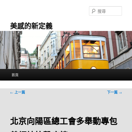
跳
至
搜
主
尋
要
美感的新定義
內
容
主
首頁
要
選
單
文
←
上一篇
下一篇
→
章
導
覽
北京向陽區總工會多舉動專包