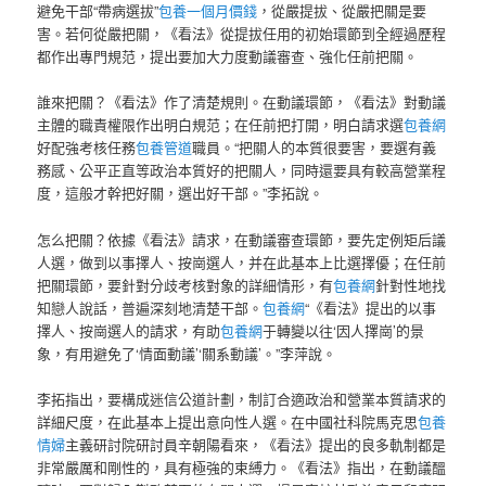
避免干部“帶病選拔”
包養一個月價錢
，從嚴提拔、從嚴把關是要
害。若何從嚴把關，《看法》從提拔任用的初始環節到全經過歷程
都作出專門規范，提出要加大力度動議審查、強化任前把關。
誰來把關？《看法》作了清楚規則。在動議環節，《看法》對動議
主體的職責權限作出明白規范；在任前把打開，明白請求選
包養網
好配強考核任務
包養管道
職員。“把關人的本質很要害，要選有義
務感、公平正直等政治本質好的把關人，同時還要具有較高營業程
度，這般才幹把好關，選出好干部。”李拓說。
怎么把關？依據《看法》請求，在動議審查環節，要先定例矩后議
人選，做到以事擇人、按崗選人，并在此基本上比選擇優；在任前
把關環節，要針對分歧考核對象的詳細情形，有
包養網
針對性地找
知戀人說話，普遍深刻地清楚干部。
包養網
“《看法》提出的以事
擇人、按崗選人的請求，有助
包養網
于轉變以往‘因人擇崗’的景
象，有用避免了‘情面動議’‘關系動議’。”李萍說。
李拓指出，要構成迷信公道計劃，制訂合適政治和營業本質請求的
詳細尺度，在此基本上提出意向性人選。在中國社科院馬克思
包養
情婦
主義研討院研討員辛朝陽看來，《看法》提出的良多軌制都是
非常嚴厲和剛性的，具有極強的束縛力。《看法》指出，在動議醞