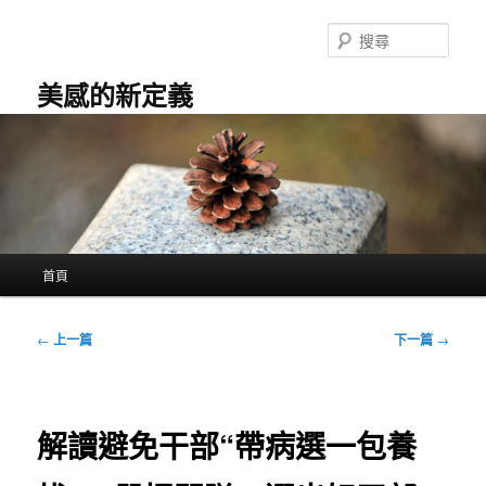
跳
至
搜
主
尋
要
美感的新定義
內
容
主
首頁
要
選
單
文
←
上一篇
下一篇
→
章
導
覽
解讀避免干部“帶病選一包養