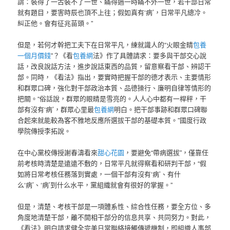
謂：裝得了一古裝不了一世、瞞得過一時瞞不外一世，若干部日常
就有題目，要害時辰也頂不上往；假如真有‘病’，日常平凡總冷。
糾正他。會有征兆苗頭。”
但是，若何才幹把工夫下在日常平凡，練就識人的“火眼金睛
包養
一個月價錢
”？《看
包養網
法》作了具體請求：要多與干部交心說
話，改良說話方法，進步說話東西的品質，留意察看干部、辨認干
部。同時，《看法》指出，要實時把握干部的德才表示、主要情形
和群眾口碑，強化對干部政治本質、品德操行、廉明自律等情形的
把關。“俗話說，群眾的眼睛是雪亮的。人人心中都有一桿秤，干
部有沒有‘病’，群眾心里最
包養網
明白。把干部事跡和群眾口碑聯
合起來就能較為客不雅地反應所選拔干部的基礎本質。”國度行政
學院傳授李拓說。
在中心黨校傳授謝春濤看來
甜心花園
，要避免“帶病選拔”，僅靠任
前考核時清楚是遠遠不敷的，日常平凡就得察看和研判干部，“假
如將日常考核任務落到實處，一個干部有沒有‘病’、有什
么‘病’、‘病’到什么水平，黨組織就會有很好的掌握。”
但是，清楚、考核干部是一項體系性、綜合性任務，要全方位、多
角度地清楚干部，離不開相干部分的信息共享、共同努力。對此，
《看法》明白請求健全完美日常聯絡接觸傳遞機制，即組織人事部