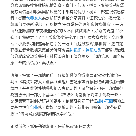
分應該實時搜集收拾紀檢監察、審計、信訪、巡查、督導等執紀監
視方面信息和收集輿情反應的干部有關情形，樹立干部監視信息檔
案，從而
包養女人
為剖析研判供給充足資料。江蘇淮安市委常委、
組織部長張彤提出，可以樹立“干部選任治理年夜數據體系”，一方
面凸起數據的“年夜和全秦家的人不由微微挑眉，好奇的問道：“小
嫂子好像確定了？””，常態化搜集梳理干部年度考察考核、交心說
話、小我事項陳述等信息；另一方面凸起數據的“嚴和實”，經由過
程樹立健全數據采集部分聯席會議
包養網
、
包養站長
干部監視治理
部分聯席會議等機制，積極整合相干部分觸及干部的信息，周全反
應干部的活情形、真狀況。
清楚、把握了干部情形后，各級組織部分還應展開常常性剖析研
判。《看法》誇大，黨委（黨組）書記應該留意聽取研判情形報告
請示，并有針對性地餐與加入專題研判，周全深刻把握干部情形，
為提拔任用干部打下基本。“《看法》將剖析研判零丁列為一條，
充足表現了對剖析研判的器重。剖析研判是干部任
甜心花園
務的主
要基本性任
包養
務，做好了剖析研判，就能有用避免干部‘帶病選
拔’。”海南省委組織部副部長李萍說。
關隘前移，抓好動議審查、任前把關“兩個要害”