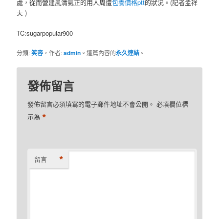
處，從而營建風清氣正的用人周遭
包養價格ptt
的狀況。(記者孟祥
夫 )
TC:sugarpopular900
分類:
笑容
，作者:
admin
。這篇內容的
永久連結
。
發佈留言
發佈留言必須填寫的電子郵件地址不會公開。
必填欄位標
*
示為
*
留言