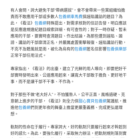
有人會問，誇大避免干部“帶病選拔”，會不會帶來一些黨組織怕擔
責而不敢應用干部或多數人
包養網車馬費
搞誣陷讒諂的題目？為
此，《看法》
包養網
特殊提出，對需求核對的信訪告發，明白應該
是反應違規違紀題目線索詳細、有可查性的；對于一時存疑、暫未
應用的干部，要實時查清題目、作出結論，為那些遭到誣陷、譭
謗、讒諂的干部廓清正名，并嚴厲處置衝擊報復、誣陷讒諂行動，
不克不及聽風就是雨，被化為烏有的
包養網
匿名信影響
包養俱樂部
正常干部任用法式。
專家指出，《看法》的出臺，建立了光鮮的用人導向，即要把好干
部實時發明出來、公道應用起來，讓寬大干部敢于擔負、更好地干
事，而不是讓干部不干事、不作為。
對于那些不做“老大好人”，不怕獲咎人，公平正直，風格過硬、克
意朝上進步的干部，《看法》則全力保
甜心寶貝包養網
駕護航，推
進他
包養網
們到更年夜的舞臺上擔當更嚴重義務、完成更弘遠理
想。
軌制的性命在于履行。專家誇大，好的軌制只要履行起來才幹起到
好的感化。為此，要強化履行，采取無力辦法，把軌制規則落到實