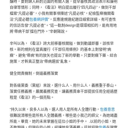
釀時，要對歸入斟酌范圍的有關人選，提早審核其政治表示和廉明
自律等情形；同時，《看法》明白提出履行“四凡四必”，做到干部
檔案“凡提必審”，小我有關事項陳述“凡提必核”，紀檢監察機關看
法“凡提必聽
包養網評價
”，反應違規違紀題目線索詳細、有可查性
的信訪告發“凡提必查”。“這一軌制design是環環相扣的，能有用地
將‘帶病干部’擋在門外。”辛朝陽說。
辛叫以為，《看法》誇大前移審核關隘，做到動議即審，該核早
核。新的規則在當真履行《干部任用條例》的基本上對發明“病
癥”、避免“帶病”有的放矢也提出了新的舉動。只要對癥下藥、綜合
施策，才幹真正整治“帶病選拔”亂象。
健全問責機制，倒逼義務落實
對各級黨委（黨組）來說，選什么人、用什么人，義務重于泰山。
落實任務義務，嚴厲義務究查，讓義務貫串干部提拔任用全經過歷
程是《看法》的一個亮點。
“持久以來，良多人以為，選人用人是所有人全體行動，
包養意思
很難說清哪些是所有人全體義務，哪些是小我己的師父，為她竭盡
所能。畢竟，她的未來掌握在這位小姐的手中。 .以前的小姐，她
不敢期待，但現在的小姐，卻讓她充滿義務。這就招致
包養
在現實