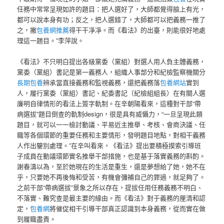
任務中常常呈現如許的題目：把人選好了，大師都覺得臉上有光，
都可以說本身有功；反之，把人選錯了，大師都可以把義務一推了
之，撇
包養網推薦
得干干凈凈。而《看法》的出臺，則能很好地處
理這一題目。”李萍說。
《看法》不只明白提出各級黨委（黨組）對選人用人負主體義務，
黨委（黨組）書記是第一義務人，組織人事部分和紀檢監察機關分
長期包養
辨承當直接義務和監視義務，還把義務落
包養網站
實到
人，履行黨委（黨組）書記、紀委書記（紀檢組組長）在有關人選
廉明自律情形的看法上簽字軌制。在辛朝陽看來，這種對干部“帶
病選拔”題目倒查的軌制design，很是具有威懾力，“一旦呈現此類
題目，就可以一一檢討動議、平易近主推舉、考核、會商決議、任
職等各個環節的重要任務和主要情形，發明題目地點，對相干義務
人作出鑒別處理。”在辛叫看來，《看法》提出要積極摸索引導班
子成員在動議環節實名推舉干部措施，也是基于落實義務的斟酌。
謝春濤以為，至於她現在的生活是重生，還是夢想給了她，她不在
乎，只要她不再後悔和受苦，有機會彌補自己的罪過，就足夠了。
之前干部“帶病選拔”景象之所以存在，提拔任用任務義務不明白、
不落實、難究查是最主要的緣由。而《看法》對于義務的厘清和認
定，
包養網
將催促相干引導干部真正認識到本身義務，從而實在做
到履職盡責。