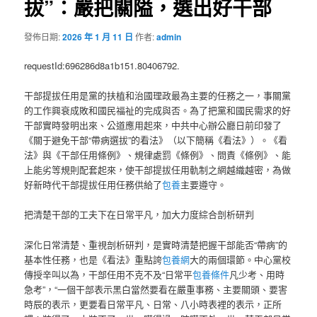
拔”：嚴把關隘，選出好干部
發佈日期:
2026 年 1 月 11 日
作者:
admin
requestId:696286d8a1b151.80406792.
干部提拔任用是黨的扶植和治國理政最為主要的任務之一，事關黨
的工作興衰成敗和國民福祉的完成與否。為了把黨和國民需求的好
干部實時發明出來、公道應用起來，中共中心辦公廳日前印發了
《關于避免干部“帶病選拔”的看法》（以下簡稱《看法》）。《看
法》與《干部任用條例》、規律處罰《條例》、問責《條例》、能
上能劣等規則配套起來，使干部提拔任用軌制之網越織越密，為做
好新時代干部提拔任用任務供給了
包養
主要遵守。
把清楚干部的工夫下在日常平凡，加大力度綜合剖析研判
深化日常清楚、重視剖析研判，是實時清楚把握干部能否“帶病”的
基本性任務，也是《看法》重點誇
包養網
大的兩個環節。中心黨校
傳授辛叫以為，干部任用不克不及“日常平
包養條件
凡少考、用時
急考”，“一個干部表示黑白當然要看在嚴重事務、主要關頭、要害
時辰的表示，更要看日常平凡、日常、八小時表裡的表示，正所