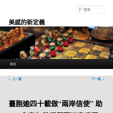
跳
至
搜
主
尋
要
美感的新定義
內
容
主
首頁
要
選
單
文
←
上一篇
下一篇
→
章
導
覽
臺胞逾四十載做“兩岸信使” 助