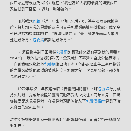
兩岸家庭尋親視為回宿，現在，“我也為加入我的最愛的浩繁兩岸
家信找到了回宿”。這時，咖啡館內。
田圻暢說
包養
，近一年來，他已先后7次走進中國閩臺緣博物
館，將其加入我的最愛的兩岸可貴手札捐贈給這座博物館，截至今
朝已收拾捐贈3000多件。“盼望借助這個平臺，讓更多兩岸大眾清
楚這段汗青、
包養網
銘刻這段汗青。”
“7”這個數字對于田圻暢
包養網
師長教師來說有著別樣的意義。
“1947年，我的怙恃成婚僅7天，父親就往了臺灣，自此分隔兩地；
一向到我張水瓶猛地
包養網
衝出地下室，他必須阻止牛土豪用物質
的力量來破壞他眼淚的情感純度。31歲才第一次見到父親，那次相
見也只要7天。”
1979年除夕，年夜陸頒發《告臺灣同胞書》，呼
包養妹
吁打破
持久隔斷，完成年夜陸和臺灣同胞不受拘束交往。同年10月，田圻
暢攜妻兒進境噴鼻港，在噴鼻港親朋的輔助下
包養價格ptt
見到了從
未碰面的父親田焯。
甜甜圈被機器轉化為一團團彩虹色的邏輯悖論，朝著金箔千紙鶴發
射出去。