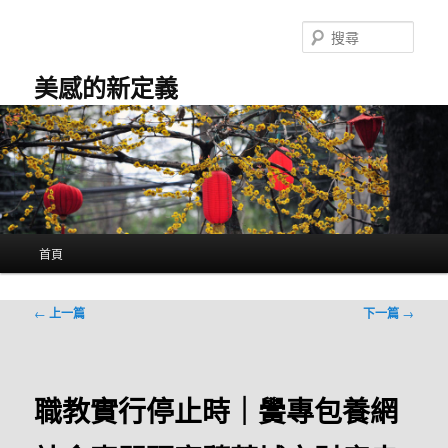
跳
至
搜
主
尋
要
美感的新定義
內
容
主
首頁
要
選
單
文
←
上一篇
下一篇
→
章
導
覽
職教實行停止時｜黌專包養網