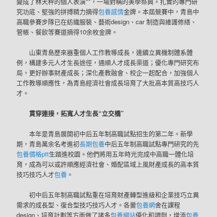
變成了林天秤的個人表演**，一場對稱的美學祭典。扎實的專門研
究功底、堅強的拼搏精力摘得
包養感情
金牌。本屆競賽中，青島中
高職參賽步隊已在紡織服裝、藝術design、car 制造與維護修繕、
管帳、餐飲等賽道摘得10余枚金牌。
山東青島歷來器重個人工作教導成長，連續立異機制體系體
例，構建多元人才生長途徑，通順人才成長渠道；優化專門研究布
局，更好辦事財產成長；深化產教融會、校企一起配合，加強個人
工作教導順應性，為青島經濟社會成長培育了大批高本質高技巧人
才。
貫穿連接，拓寬人才生長“立交橋”
本年是青島展開初中后五年制高職試點招生的第二年。新學
期，青島萬余名考進初
長期包養
中后五年制高職試點專門研究的先
包養價格ptt
生踏進校園。他們將用五年時光完成中高職一體化培
育，成為可以或許順應經濟社會、婚配區域上風財產成長的高本質
技巧技巧人才
包養
。
初中后五年制高職試點重在培育財產轉型進級和企業技巧立異
需求的成長型、復合型技巧技巧人才。各黌
包養網
舍在課程
design、培育計劃等方面做了諸多
包養網站
優化和調劑，增添
包養