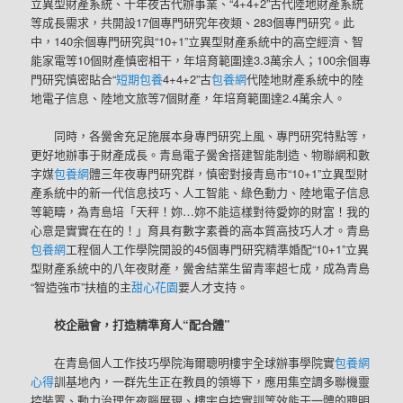
立異型財產系統、十年夜古代辦事業、“4+4+2”古代陸地財產系統
等成長需求，共開設17個專門研究年夜類、283個專門研究。此
中，140余個專門研究與“10+1”立異型財產系統中的高空經濟、智
能家電等10個財產慎密相干，年培育範圍達3.3萬余人；100余個專
門研究慎密貼合“
短期包養
4+4+2”古
包養網
代陸地財產系統中的陸
地電子信息、陸地文旅等7個財產，年培育範圍達2.4萬余人。
同時，各黌舍充足施展本身專門研究上風、專門研究特點等，
更好地辦事于財產成長。青島電子黌舍搭建智能制造、物聯網和數
字媒
包養網
體三年夜專門研究群，慎密對接青島市“10+1”立異型財
產系統中的新一代信息技巧、人工智能、綠色動力、陸地電子信息
等範疇，為青島培「天秤！妳…妳不能這樣對待愛妳的財富！我的
心意是實實在在的！」育具有數字素養的高本質高技巧人才。青島
包養網
工程個人工作學院開設的45個專門研究精準婚配“10+1”立異
型財產系統中的八年夜財產，黌舍結業生留青率超七成，成為青島
“智造強市”扶植的主
甜心花園
要人才支持。
校企融會，打造精準育人“配合體”
在青島個人工作技巧學院海爾聰明樓宇全球辦事學院實
包養網
心得
訓基地內，一群先生正在教員的領導下，應用集空調多聯機靈
控裝置、動力治理年夜腦展現、樓宇自控實訓等效能于一體的聰明