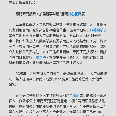
高考升進本科院校。
專門研究調劑，加強辦事財產“適配
甜心花園
度”
本年春季學期，青島西海岸新區中德利用技巧黌舍人工智能技
巧與利用專門研究迎來首批40余名重生。該專門研究是
包養網單次
黌舍自動對接青島市人工智能先導財產，對準internet和相干辦
事、軟件和信息技巧辦事業成長需求而建立的特點專門研究。將來
三年，該專門研究先生不只會進修人工智能範疇的焦點課程，還將
介入數據采集與標注、人工智能項目實戰、專門研究技巧綜合實訓
等專門研究實行
包養條件
，慢慢生長為可勝任人工智能數據辦事、
智能利用開闢、智能產物運維等職位的高技巧人才。
2025年，青島市個人工作黌舍共新增產業機械人、人工智能技
巧、無人機操控與保護、新動力car 應用與維護修繕等60余個專門
研究。
專門研究是銜接個人工作教導與財產
包養網
成長的橋梁。青島
個人工作教導保持“專門研究隨著財產走”，樹立專門研究靜態調劑
機制，連續加強辦事財產成長的順應性。今朝，全市共有個人工作
黌舍62所、在校生20.6萬人。全市個人工作黌舍對接青島市“10+1”