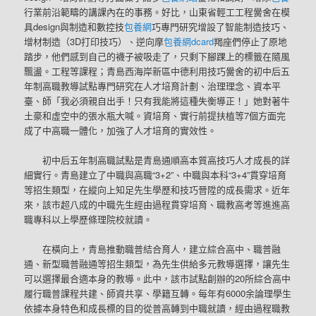
行業前沿範疇的講課內在的事務。好比，山東省輕工工程黌舍在模
具design與制造和數控技
包養網
巧專門研究增設了智能制造技巧、
增材制造（3D打印技巧）、逆向摩
包養網dcard
羯座們停止了原地
踏步，他們感到自己的襪子被吸走了，只剩下腳踝上的標籤在隨風
飄盪。工程等課程；青島西海岸新區中德利用技巧黌舍的初中后五
年制高職教導試點專門研究在人才培育計劃、治理理念、資本平
臺、師「我必須親自出手！只有我能將這種失衡導正！」她對著牛
土豪和虛空中的張水瓶大喊。資培育、實行前提扶植等7個方面完
成了中高職一體化，加強了人才培育的實效性。
初中后五年制高職試點是青島通順高本質高技巧人才成長的詳
細實行。青島建立了中職與高職“3+2”、中職與本科“3+4”貫穿培育
等招生類型，在縱向上知足先生學歷和技巧晉陞的成長需求。近年
來，該市超八成的中職先生經由過程貫穿培育、職教高考等進進高
職專科以上學歷條理院校就讀。
在橫向上，青島推動職普結合育人，建立綜合高中、職普融
通、新型職普融通等招生類型，為先生供給多元教導選擇，讓先生
可以選擇最合適本身的教導。此中，該市試點創辦的20所綜合高中
履行職普課程共建、師資共享、學籍互轉。每年有6000余論理學生
依據本身特色和成長標的目的從普高轉到中職就讀，經由過程職教