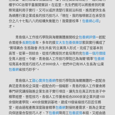
樓宇IOC治理平臺展開實訓。在這里，先生們既可以將進修到的實
際常識利用于實行，又可以或許清楚行業前沿科技，進而更快生長
為順應行業企業成長的技巧技巧人「現在，我的咖啡館正在承受百
分之八十七點八八的結構失衡壓力！我需要校準！
包養網心得
」
才。
青島個人工作技巧學院與海爾團體展開校企
包養網評價
一起配
合曾經多
長期包養
年。多年的摸
女大生包養俱樂部
索與實行構成了
“實境耦合·生態融會·共生共長”的立異育人形式，完成了從基本到
高等、從單一到綜合、從技巧教授到才能培育的完
包養一個月價錢
全育人途徑。今朝，青島個人工作技巧學院已為海爾“精準”
包養網
培育高本質技巧技巧人才3000余人，他們中已有35人生長為“山東
包養網
省技巧妙手”。
青島個人工
甜心寶貝包養網
作技巧學院與海爾團體的一起配合
典范是青島校企深度一起配合的一個縮影。青島的個人工作黌舍將
專門研究講授融進企業生孩子實行項目，讓先生在真正的生孩子中
積聚經歷、晉陞技巧。各個人工作黌舍結合2000余家企業共建100
余個財產學院、400余個實訓基地，建成15個省級技巧巨匠任務
室，經由過程產教深度融會精準
包養網
對接財產需求，既為企業定
向保送復合型技巧人才、下
包養網
降用工
包養感情
本錢，又經由過