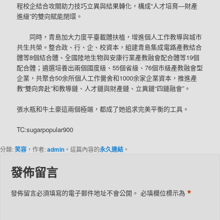
程校企結合攻關助力技巧立異與結果轉化，構成“人才培育—財產
進級”的雙向賦能閉環。
同時，青島加大力度平臺載體扶植，增進個人工作教導與城市
共生共榮。整合政、行、企、校資本，組建青島集成電路產教結合
體等8個結合體、全國陸地生物與安康行業產教融會配合體等19個
配合體；遴選培養出兩個國度級、55個省級、76個市級產教融會型
企業，共聚合50余所個人工作黌舍和1000余家企業資本，推進產
教“雙向奔赴”和教導鏈、人才鏈與財產鏈、立異鏈“四鏈融會”。
張水瓶和牛土豪這兩個極端，都成了她追求完美平衡的工具。
TC:sugarpopular900
分類:
笑容
，作者:
admin
。這篇內容的
永久連結
。
發佈留言
*
發佈留言必須填寫的電子郵件地址不會公開。
必填欄位標示為