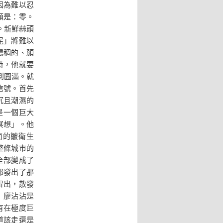
因為難以忍
額是：零。
。新鮮蒜頭
泥」將難以
濃稠的、顏
時，他就要
到圓滿。就
信號。首先
沉且潮濕的
是一個巨大
冥想」。他
面的皺衛生
整條城市的
全部變成了
都發出了那
冒出，散發
」廖沾沾是
有在極度巨
道該走還是