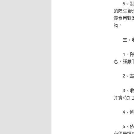
5、制止
的陸生野
義食用野活
物。
三、收
1、除追
息，謹嚴
2、盡量
3、收到
并實時加
4、慎購
5、依「
必須是情