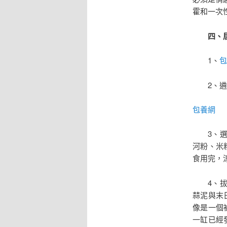
霍和一次
四、居
1、
包
2、遴選
包養網
3、選購
河粉、米
食用完，
4、拔取
蒜泥與末
像是一個
一缸已經