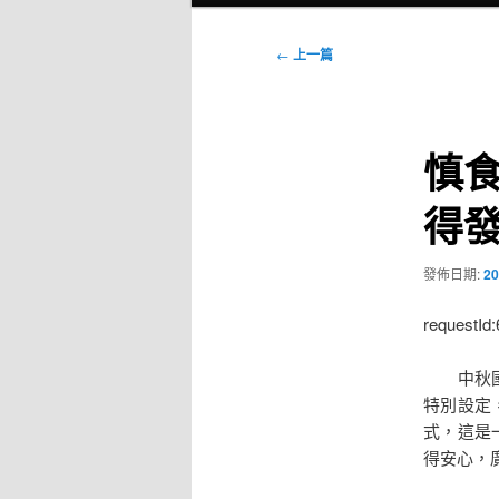
選
單
文
←
上一篇
章
導
覽
慎
得
發佈日期:
20
requestId
中秋國慶
特別設定
式，這是
得安心，