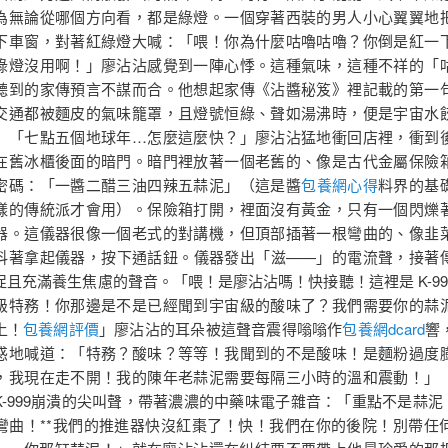
為無論從哪個方向看，都是綠燈。一個穿著西裝的男人小心翼翼地
下車窗，對著紅綠燈大喊：「喂！你為什麼咕嚕咕嚕？你倒是紅一
綠燈沒用啊！」廖沾沾感覺到一陣心悸。這種氣味，這種不祥的「
聽到的家傳預言不謀而合。他想起家傳《沾醬秘笈》裡記載的第一
交通都被麵皮的氣味籠罩，且燈號恒綠、聲如湯沸時，便是宇宙水
」「七點五個地球年…怎麼這麼快？」廖沾沾猛地衝回店裡，衝到
在舊冰櫃後面的暗門。暗門裡放著一個老舊的、像是古代金屬保險
密碼：「一醬二醋三油四辣五蒜泥」（這是醬
包養網心得
料界的基
樣的傳統派才會用）。保險箱打開，裡面沒有黃金，只有一個閃爍
器。這儀器很像一個老式的對講機，但頂部插著一根彎曲的、像韭
抖著拿起儀器，按下通話鈕。儀器發出「滋——」的電流聲，接著
促且充滿養生焦慮的聲音。「喂！是廖沾沾嗎！快接聽！這裡是 K-99
級特務！你那邊是不是已經聞到宇宙級的酸味了？我們需要你的蒜
上！
包養網評價
」廖沾沾的耳朵被這聲音震得嗡嗡作
包養網dcard
響
惑地喊道：「特務？酸味？等等！我聞到的不是酸味！是麵粉過度
，我現在走不開！我的陳年老蒜泥需要每隔三小時的溫和震動！」
K-999崩潰的尖叫聲，帶著濃濃的中藥味電子雜音：「重點不是蒜泥！
彎曲！**我們的推進器快沒紅棗了！快！我們在你的後院！別帶任