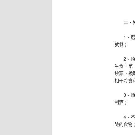
二、外
1、選擇
就餐；
2、慎食
生食「第
鈔票，換
相干冷食
3、慎飲
制酒；
4、不食
險的食物