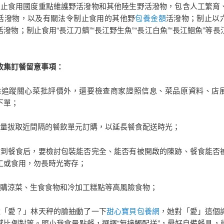
食用國度重點維護野活潑物和其他陸生野活潑物，包含人工繁育
活潑物，以及有關法令制止食用的其他野
包養金額
活潑物；制止以
潑物；制止食用“長江刀鱭”“長江野生魚”“長江白魚”“長江鮰魚”等
集訂餐留意事項：
蹤關心菜批評價外，還要檢查商家證照信息、菜品原資料、店
下單；
拔取近間隔的餐飲單元訂購，以延長餐食配送時光；
餐食后，要檢討包裝能否完全、能否有被開啟的陳跡、餐食能否
工或食用，勿長時光寄存；
涼菜、生食食物和冷加工糕點等高風險食物；
愛？」林天秤的臉抽動了一下
甜心寶貝包養網
，她對「愛」這個
感比例對等。照小我食量點餐，選擇“無接觸配送”，最好自備餐具，