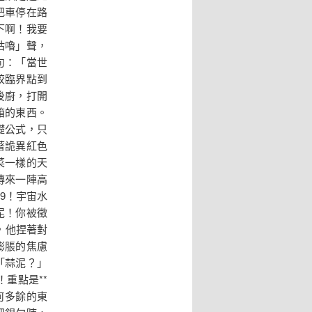
把車停在路
下啊！我要
咕嚕」聲，
句：「當世
餃臨界點到
後廚，打開
箱的東西。
礎公式，只
著詭異紅色
菜一樣的天
傳來一陣高
9！宇宙水
泥！你被徵
，他捏著對
膨脹的焦慮
「蒜泥？」
重點是**
何多餘的東