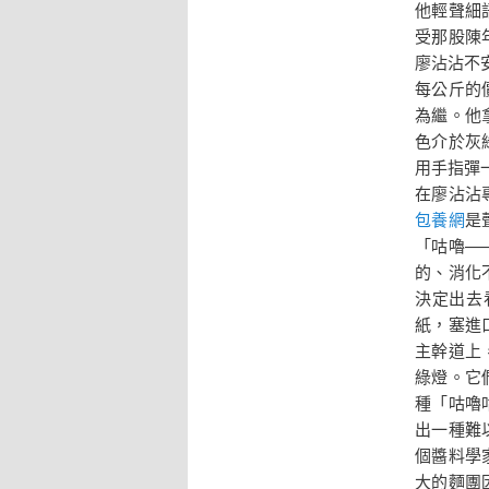
他輕聲細
受那股陳
廖沾沾不
每公斤的
為繼。他
色介於灰
用手指彈
在廖沾沾
包養網
是
「咕嚕—
的、消化
決定出去
紙，塞進
主幹道上
綠燈。它
種「咕嚕
出一種難
個醬料學
大的麵團