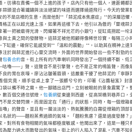
語，彷彿在責備一個不上進的孩子。店內只有他一個人，連蒼蠅都
年蒜頭混合著鐵鏽與淡淡絕望的味道而選擇繞道飛行。今天的營業
安的不是店裡的生意，而是他對**「蒜泥成本焦慮症」**的深層恐懼
價格正在以超光速上漲，如果再這樣下去，他引以為傲的「靈魂蒜
拿著一把被磨得光滑、閃耀著不祥光芒的小銀勺，從缸底撈起一坨
綠與土黃之間的發酵物。這蒜泥被他照顧得像稀世珍寶，每隔三小
一下缸邊，確保它能感受到**「溫和的震動」**，以助其在精神上達
專注於與蒜泥進行心靈交流時，外面的世界開始發出一些不對勁的
聲
包養合約
音。街上所有的汽車喇叭同時發出了一個持續不斷、低
—咕嚕——」聲。這聲音不是引擎聲，也不是正常的鳴笛聲，而像
不良的胃在哀嚎。廖沾沾皺著眉頭，這嚴重干擾了他蒜泥的「寧靜
看個究竟，順手從桌上拿了一張髒兮兮的，印著《沾醬秘笈》封
口袋以備不時之需。他一腳踏出店門，立刻被眼前的景象震驚了。
，數百個交通信號燈，
包養網
從東邊到西邊，從高架橋到巷弄口，
們不是交替閃爍，而是固定在「通行」的狀態，同時，每一個燈箱
咕嚕」的聲音，並且有一層淡淡的、熱氣騰騰的白霧從燈箱的頂部
以名狀的——麵粉蒸煮過頭的氣味。「麵粉焦慮？還是過度發酵？
家，對所有食物相關的氣味都極度敏感。他聞出來了，這是一種只
因為壓力過大而散發出的氣味。街上的行人陷入了混亂。汽車不知