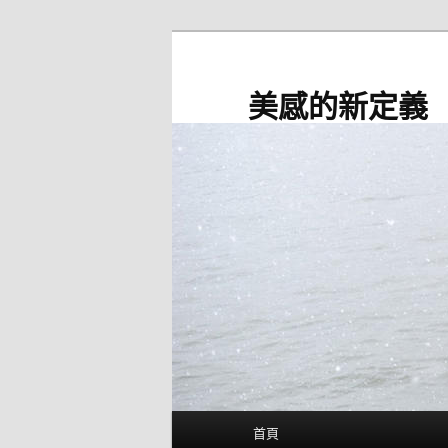
跳
至
主
美感的新定義
要
內
容
主
首頁
要