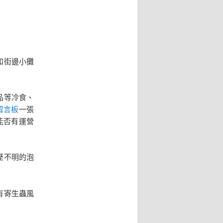
和街邊小攤
品等冷食、
留言板
一張
能否有運營
歷不明的泡
有寄生蟲風