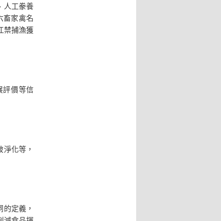
、人工豢養
六畜家禽名
長江禁捕漁獲
展評價等信
被淨化等，
詞的定義，
削減食品揮