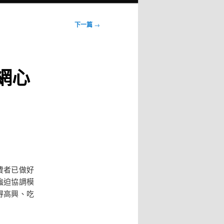
下一篇
→
網心
費者已做好
強迫協調模
得高興、吃