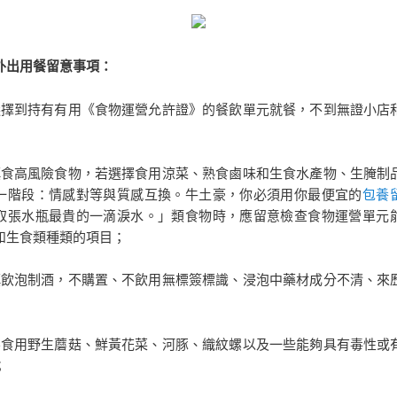
出用餐留意事項：
到持有有用《食物運營允許證》的餐飲單元就餐，不到無證小店
高風險食物，若選擇食用涼菜、熟食鹵味和生食水產物、生腌制
一階段：情感對等與質感互換。牛土豪，你必須用你最便宜的
包養
取張水瓶最貴的一滴淚水。」類食物時，應留意檢查食物運營單元
和生食類種類的項目；
泡制酒，不購置、不飲用無標簽標識、浸泡中藥材成分不清、來
用野生蘑菇、鮮黃花菜、河豚、織紋螺以及一些能夠具有毒性或
；