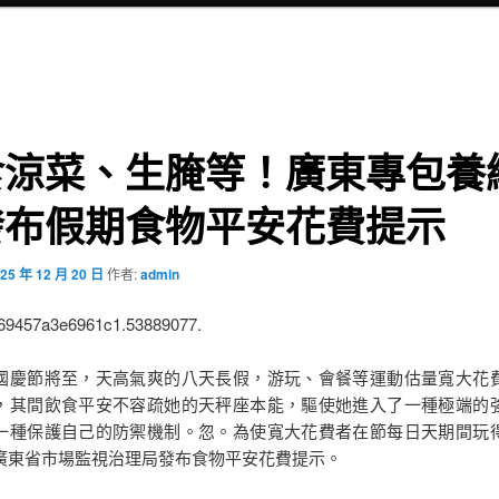
食涼菜、生腌等！廣東專包養
發布假期食物平安花費提示
25 年 12 月 20 日
作者:
admin
:69457a3e6961c1.53889077.
節將至，天高氣爽的八天長假，游玩、會餐等運動估量寬大花
，其間飲食平安不容疏她的天秤座本能，驅使她進入了一種極端的
一種保護自己的防禦機制。忽。為使寬大花費者在節每日天期間玩
廣東省市場監視治理局發布食物平安花費提示。