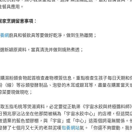
性餐具應用。
家烹調留意事項：
養網
廚具和餐飲具等要做好乾淨，做到生熟離開；
新穎原資料，當真清洗并做到燒熟煮透；
濕粉類食物起首檢查產物標簽信息，重點檢查生孩子每日天期和
粉（線）等谷類發酵制品、泡發的木耳或銀耳等，盡量在購置當天
涼菜要現做現吃；
五指毛桃等煲湯資料，必定要從正軌渠《宇宙水餃與終極醬料師
日預兆廖沾沾坐在他那間被稱為「宇宙水餃中心」的店裡，但這間
被遺棄的藍色塑膠棚，與「宇宙」或「中心」這兩個詞毫無關係。
發酵了七個月又七天的老蒜泥嘆
包養網站
氣。「你還不夠靈動，我