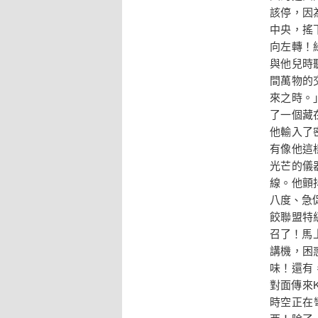
該停，因
中央，搖
向左轉！
與他兒時
間萬物的
來之時。
了一個藏
他輸入了
有像他這
光芒的儀
線。他顫
八度、急
餃聯盟特
召了！馬
講機，困
味！還有
對面傳來
時空正在