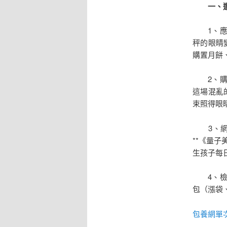
一、選
1、應到
秤的眼睛
購置月餅
2、購置
這場混亂
束照得眼
3、網購
**《量
生孩子每
4、檢查
包（漲袋
包養網單