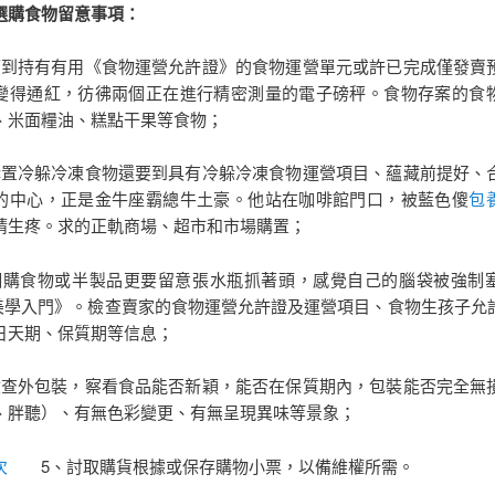
購食物留意事項：
持有有用《食物運營允許證》的食物運營單元或許已完成僅發賣
變得通紅，彷彿兩個正在進行精密測量的電子磅秤。食物存案的食
、米面糧油、糕點干果等食物；
冷躲冷凍食物還要到具有冷躲冷凍食物運營項目、蘊藏前提好、
的中心，正是金牛座霸總牛土豪。他站在咖啡館門口，被藍色傻
包
睛生疼。求的正軌商場、超市和市場購置；
食物或半製品更要留意張水瓶抓著頭，感覺自己的腦袋被強制
子美學入門》。檢查賣家的食物運營允許證及運營項目、食物生孩子允
日天期、保質期等信息；
外包裝，察看食品能否新穎，能否在保質期內，包裝能否完全無
、胖聽）、有無色彩變更、有無呈現異味等景象；
次
5、討取購貨根據或保存購物小票，以備維權所需。