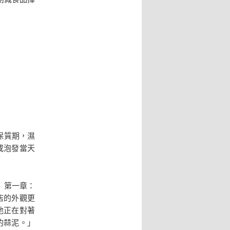
保質期，濕
或泡發當天
》第一章：
店的外觀更
他正在對著
的蒜泥。」