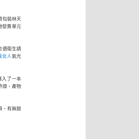
預包裝林天
物發賣單元
合適衛生請
養女人
氣光
塞入了一本
許證、產物
損、有無鼓