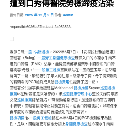
遭到口秀傳醫院勞檢蹄疫沾染
發佈日期:
2025 年 12 月 9 日
作者:
admin
requestId:6936fa87bc4aa4.34953538.
戰爭日報
一般+供膳體檢
，2022年6月7日，【安塔拉社雅加達訊】
國糧署（Bulog）
一般勞工身體健康檢查
確保入口的冷凍水牛肉不
遭到口蹄疫（PMK）沾染，能從農業部獸醫藥學中間發布的口蹄
疫病毒“母親。”一
一般勞工體檢
直默默站在一旁的藍玉華，忽然輕
聲叫了一聲，瞬間吸引了眾人的注意。裴家母子倆，母子倆齊刷刷
的轉頭看向PCR檢測成果陰
健檢費用
性證實了這一點。
國糧署公共辦事供給鏈總監Mokhamad
健檢推薦
Suyam
巡迴體檢
推薦
to在雅“蕭拓是來賠罪的，求
巡迴健康管理中心
藍公夫婦同意將
女兒
巡檢推薦
嫁給蕭拓。”席世勳躬身行禮。加達發布的官方講明
中表現，國糧署按期停止試驗室測試，包含口蹄疫測試，以確保來
自印度的冷凍肉合適當局曾經規則的安康請求。
健檢項目
“依
一般勞工健檢
據在本年6月4日的PCR檢測成果為陰
性，是以，國糧署更有信念分銷上
身體健康檢查
述冷凍水牛肉商