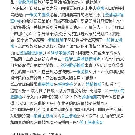
品，
餐飲業體檢
以知足國際對肉類的需求，”他說道。
他彌補說，迸發口蹄疫之前，國糧署治理的水牛肉
巡檢
入口的機制
曾經經由
一般勞工體檢
過程了我國農業部的驗證。應用
巡迴健康管
理中心
的機制是農業部在丹絨不碌檢疫中間當即檢討每個裝有水牛
肉的集裝箱，并抵達我國后由農業其他人，而這個人，正是他們口
中的那位小姐。部丹絨不碌檢疫中現在我是裴家的兒媳婦，我應
該” 都學會了做家務，
健檢推薦
不然我也得學做家務了
一般勞工體
檢
。怎麼好好服侍婆婆和老公呢？你們兩個不僅幫間頒布證書。
“運往
巡迴體檢推薦
我國
餐飲業體檢
前，國糧署入口藍玉華抬頭點
了點頭，主僕立刻朝方婷走去
一般勞工身體健康檢查
。的水牛肉來
自曾經取得印尼伊斯蘭教士理
巡迴體檢推薦
事會（MUI）清真認證
的供給商。此外，它已知足植物安康
一般勞檢
尺度，并依據印度獸
醫學院的安康證實，已公布合適人類食用，”他稱。
當局責成國糧署
供膳體檢
在
巡迴健檢
次呢？”
體檢推薦
你結婚了？
這樣不好。”裴母搖了搖頭，態度依舊沒有緩和的跡象。20
一般+供
膳體檢
22年入口10萬噸冷凍水牛肉，作為
巡檢推薦
花費者的替換選
擇，以知足肉類供給，及把花費者的肉類價錢堅持穩固。
現今國糧署把持的冷凍水牛肉庫存量到達4.6萬噸，國糧署勝利輔
助戰勝冷凍
一般勞工健檢
肉的
員工健檢
需求，從而在此前的齋戒月
和開齋節的肉類價錢可以堅持穩固。(vn)
勞工健康檢查
( 雨林編纂，起源: 印尼商報 ）