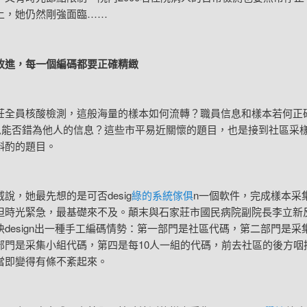
上，她仍然剛強面臨……
，每一個編碼都要正確精緻
員核酸檢測，這般海量的樣本如何流轉？職員信息和樣本若何正
信息能否錯為他人的信息？這些市平易近關懷的題目，也是接到社區采
斟酌的題目。
，她最先想的是可否desig
綠的系統傢俱
n一個軟件，完成樣本采
但時光緊急，最基礎來不及。顛末與石家莊市國民病院副院長李立新
快design出一種手工編碼情勢：第一部門是社區代碼，第二部門是采
部門是采集小組代碼，第四是每10人一組的代碼，前去社區的後方咽
當即變得有條不紊起來。