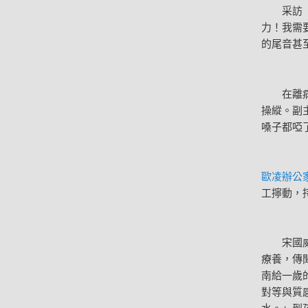
采訪「現
力！我需
的尾音甚
在離病毒
操縱。副
嗓子都啞
歐凌辦公
工擰動，
宋國威說
療養，傳
南給一歲
對等與質
水。」到