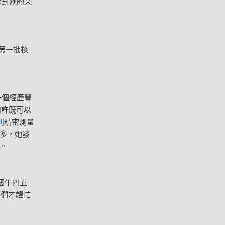
者對她的采
第一批核
一個經歷豐
如許既可以
利
精密測量
多，她發
。
國午四五
事們才趕忙