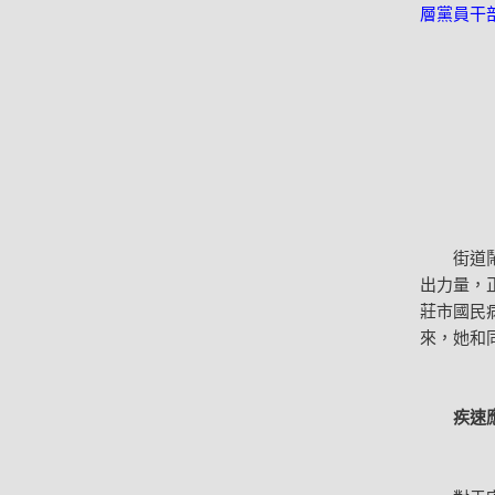
層黨員干
街道鬧哄
出力量，
莊市國民
來，她和
疾速應對