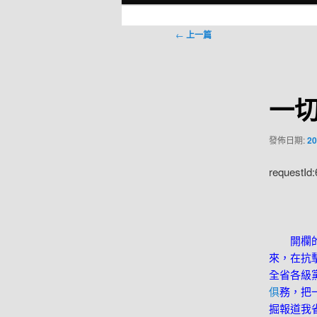
選
單
文
←
上一篇
章
導
覽
一
發佈日期:
20
requestId
開欄的話
來，在抗
全省各級
俱
務，把
掘報道我