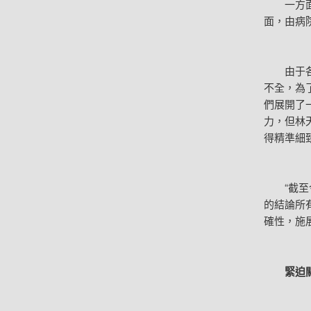
一方面是
面，由病
由于各個
不全，為
們展開了
力，但林
得精準細
“截至今
的結論所
確性，施
緊迫關頭