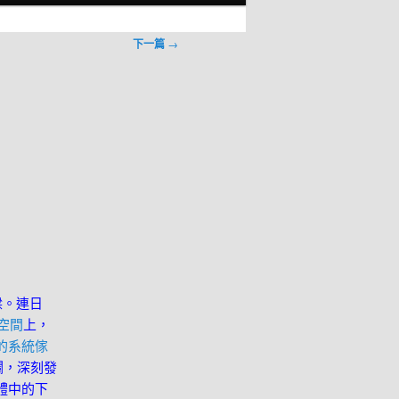
下一篇
→
樑。連日
空間
上，
的系統傢
欄，深刻發
體中的下