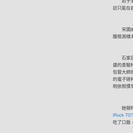
對于宋國
訪只能在
宋國威說
酸檢測樣
石家莊市
盛的查驗
包管大師
的電子磅
明依照慣
她頓時告
iRock T07
吃了口飯