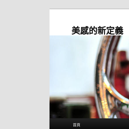
跳
至
主
美感的新定義
要
內
容
主
首頁
要