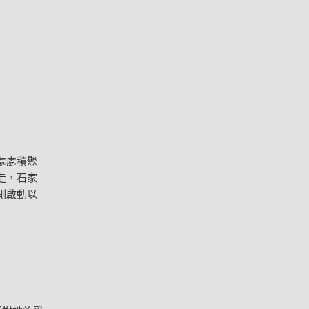
處處積聚
走，石家
測啟動以