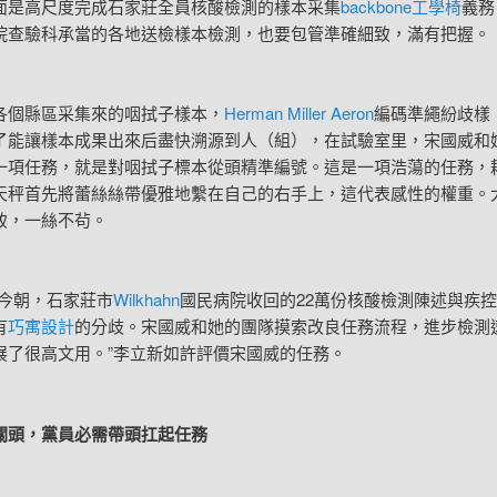
高尺度完成石家莊全員核酸檢測的樣本采集
backbone工學椅
義務
院查驗科承當的各地送檢樣本檢測，也要包管準確細致，滿有把握。
縣區采集來的咽拭子樣本，
Herman Miller Aeron
編碼準繩紛歧樣
了能讓樣本成果出來后盡快溯源到人（組），在試驗室里，宋國威和
一項任務，就是對咽拭子標本從頭精準編號。這是一項浩蕩的任務，
天秤首先將蕾絲絲帶優雅地繫在自己的右手上，這代表感性的權重。
致，一絲不茍。
朝，石家莊市
Wilkhahn
國民病院收回的22萬份核酸檢測陳述與疾
有
巧寓設計
的分歧。宋國威和她的團隊摸索改良任務流程，進步檢測
展了很高文用。”李立新如許評價宋國威的任務。
，黨員必需帶頭扛起任務