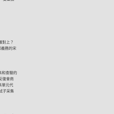
確對上？
樣義務的宋
集和查驗的
反復會商
集單元代
拭子采集