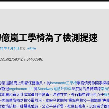
切億嵐工學椅為了檢測提速
26 年 1 月 5 日
作者:
admin
:695a92758042f7.84400348.
 迎險而上彰顯任務擔負，抗
bestmade工學椅
擊疫情勇作國家棟
擊新冠
ergohuman 111
肺
Standway電動升降桌
炎疫情的各條陣線
幸福
黨組織和寬大共產黨員自告奮勇、沖鋒在前，外行動中踐行初心任
綠
一面面黨旗插到抗疫最前沿。本報今起開設“黨旗在抗疫一線飄蕩”專
省疫情防控一線醫務職員、公安平易近警、社區任務者、志愿者等群