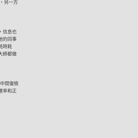
，另一方
，信息也
她的同事
耗時耗
大師都做
控中間復檢
速率和正