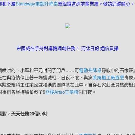
部和下層
Standway電動升降桌
黨組織進步前輩業績。敬請追蹤關心。
宋國威在手持對講機調劑任務。 河北日報 通信員攝
哄的，小區和單元封閉了門戶……可
電動升降桌
靜寂中的石家莊
正在與疫情停止著一場殲滅戰。日夜不眠，與病
系統櫃工廠直營
毒競
病院查驗科主任宋國威和她的團隊就在此中。自從石家莊全員核酸檢
同事們曾經持續奮戰了8
亞梭Artso工學椅
個日夜。
，天天任務20個小時