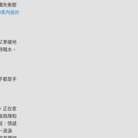
構失衡壓
00室內設計
又準確地
時喝水，
子都是手
，正在家
驗員陳柏
段：情感
一滴淚
隔著欄桿