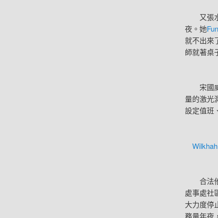
又張水瓶
夜。她
Fu
就不出來
師就著桌
宋國威說
量的激光
設定值班
Wilkhah
合法他們
處事處社
大力度停
務量年夜