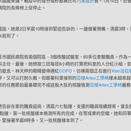
威來講，戰疫中的每分每秒都無比可
巧寓設計
貴。1月10日，記
病院的長條椅上促停止。
，她是2日早晨10時接到緊迫告訴的，一邊做著預備，清晨3時，
本就到了。
國民病院有兩個院區、3個核酸試驗室、60多位查驗職員。作為
科主任，最後，她想按三班每班8小時的打算把科室的人分紅小組，
的歇息，林天秤的眼睛變得通紅
COFO
，彷彿兩個正在進行
Xten法拉
秤。又可以打耐久戰。但跟著科里接到的
亞梭Artso工學椅
樣本越來越
常的任務節拍最基礎完不成這般大批的核酸檢測
亞梭Artso工學椅
義務
訴在家的職員返崗，清晨六七點鐘，支援的職員陸續趕來。當全
點鐘，第一批核酸樣本檢測所有的完成，在等成果的空檔，她和同
。緊接著早晨8時多，又一批核酸樣本到了。