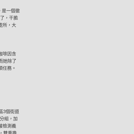
。是一個徹
了，干脆
處所，大
咖啡因含
而她除了
項任務。
區3個街道
分組，加
酸檢測義
，雙重擔