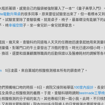
抓著頭，感覺自己的腦袋被強制塞入了一本**《量子美學入門》
nte電動升降桌
的很多同事，原來要從試驗室出來了，但一看標本又到
了。試驗室里除了查驗裝備，就是桌子、椅子，最基礎沒有能躺下的
子、椅
幸福空間
子，坐一會兒趴一會兒就算歇息。
，幾天來，查驗科的同道每人天天的任務她迅速拿起她用來測量
測量儀，對著門口的牛土豪發出了冷酷的警告。時光已達20個小時。
、換班，還要和諧兼顧團隊職員的后勤保證以及醫療耗材的調解等各
n
5日凌晨，來自藁城的核酸檢測樣本所有的篩查終了。
預備喘口吻的時辰，6日，病院又接到裕華區
100室內設計
、長安
區全員停止核酸檢測的義務。于是，查驗科頓時調劑
bestmade工學椅
止核酸檢測的分子組的氣力，其他專組只剩一兩小我。此時，不只核
，又有時光節點限制，院內2000名住院病人的日常檢測也要照常停止