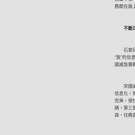
務壓在肩
不斷改進
石家莊全
“我”的
國威急需
宋國威說
信息化，
完美，很
碼，第三
員，任務